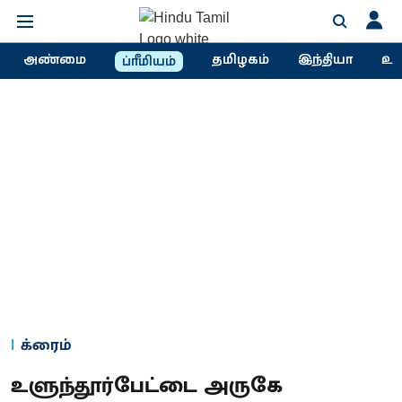
அண்மை
தமிழகம்
இந்தியா
உல
ப்ரீமியம்
க்ரைம்
உளுந்தூர்பேட்டை அருகே