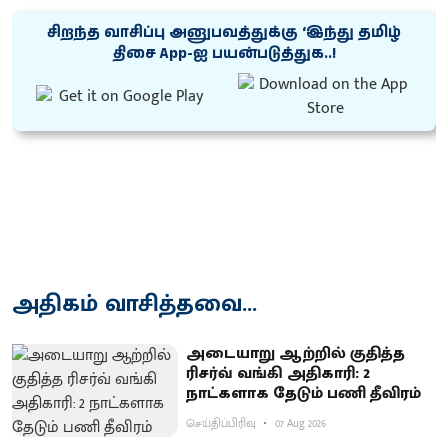
சிறந்த வாசிப்பு அனுபவத்துக்கு ‘இந்து தமிழ்
திசை App-ஐ பயன்படுத்துக..!
அதிகம் வாசித்தவை...
அடையாறு ஆற்றில் குதித்த
ரிசர்வ் வங்கி அதிகாரி: 2
நாட்களாக தேடும் பணி தீவிரம்
செய்திப்பிரிவு
07 Aug 2026