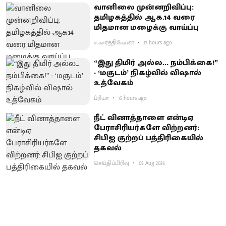
வானிலை முன்னறிவிப்பு:
தமிழகத்தில் ஆக.14 வரை
மிதமான மழைக்கு வாய்ப்பு
ச.கார்த்திகேயன்
17 hours ago
“இது திமிர் அல்ல... நம்பிக்கை!”
- ‘மகுடம்’ நிகழ்வில் விஷால்
உத்வேகம்
ப்ரியா
15 hours ago
நீட் வினாத்தாளை என்டிஏ
பேராசிரியர்களே விற்றனர்:
சிபிஐ குற்றப் பத்திரிகையில்
தகவல்
செய்திப்பிரிவு
08 Aug 2026