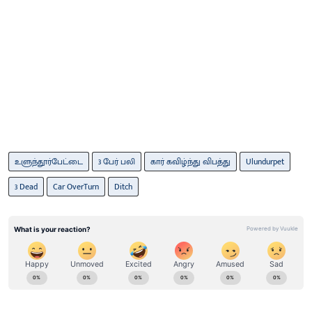
உளுந்தூர்பேட்டை
3 பேர் பலி
கார் கவிழ்ந்து விபத்து
Ulundurpet
3 Dead
Car OverTurn
Ditch