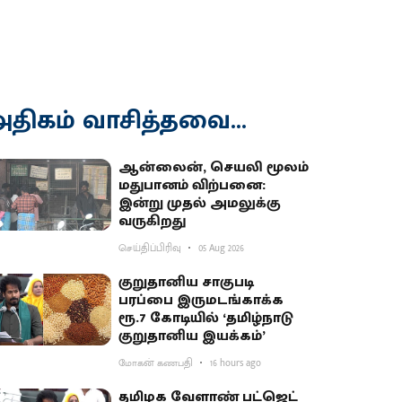
திகம் வாசித்தவை...
ஆன்லைன், செயலி மூலம்
மதுபானம் விற்பனை:
இன்று முதல் அமலுக்கு
வருகிறது
செய்திப்பிரிவு
05 Aug 2026
குறுதானிய சாகுபடி
பரப்பை இருமடங்காக்க
ரூ.7 கோடியில் ‘தமிழ்நாடு
குறுதானிய இயக்கம்’
மோகன் கணபதி
16 hours ago
தமிழக வேளாண் பட்ஜெட்