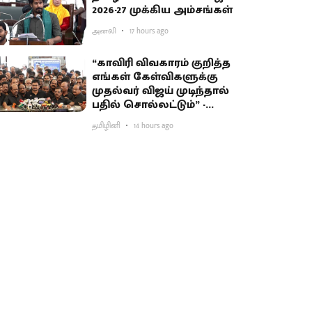
2026-27 முக்கிய அம்சங்கள்
அனலி
17 hours ago
“காவிரி விவகாரம் குறித்த
எங்கள் கேள்விகளுக்கு
முதல்வர் விஜய் முடிந்தால்
பதில் சொல்லட்டும்” -
உதயநிதி சவால்
தமிழினி
14 hours ago