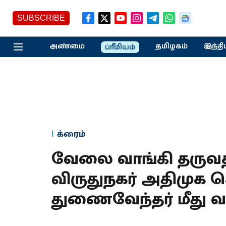
SUBSCRIBE
அண்மை
தமிழகம்
இந்தி
ப்ரீமியம்
க்ரைம்
வேலை வாங்கி தருவதா
விருதுநகர் அதிமுக ச
துணைவேந்தர் மீது வ