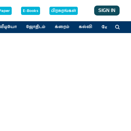
Paper
E-Books
பிரசுரங்கள்
SIGN IN
மேலும்
வீடியோ
ஜோதிடம்
க்ரைம்
கல்வி