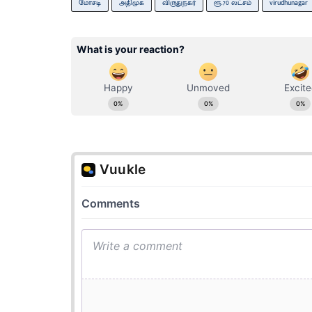
மோசடி
அதிமுக
விருதுநகர்
ரூ.70 லட்சம்
virudhunagar