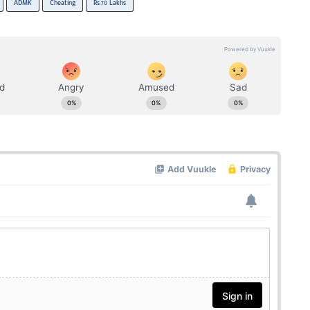
ADMK
Cheating
Rs.70 Lakhs