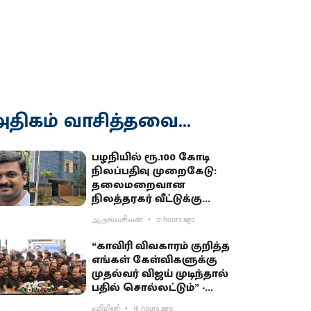
திகம் வாசித்தவை...
பழநியில் ரூ.100 கோடி
நிலப்பதிவு முறைகேடு:
தலைமறைவான
நிலத்தரகர் வீட்டுக்கு
சிபிசிஐடி ‘சீல்’
ஆ.நல்லசிவன்
17 hours ago
“காவிரி விவகாரம் குறித்த
எங்கள் கேள்விகளுக்கு
முதல்வர் விஜய் முடிந்தால்
பதில் சொல்லட்டும்” -
உதயநிதி சவால்
தமிழினி
16 hours ago