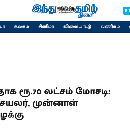
E-
யா
உலகம்
சினிமா
விளையாட்டு
வணிகம்
க ரூ.70 லட்சம் மோசடி:
ெயலர், முன்னாள்
ழக்கு