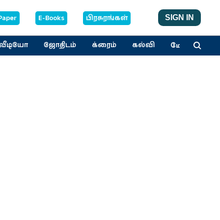
Paper
E-Books
பிரசுரங்கள்
SIGN IN
மேலும்
வீடியோ
ஜோதிடம்
க்ரைம்
கல்வி