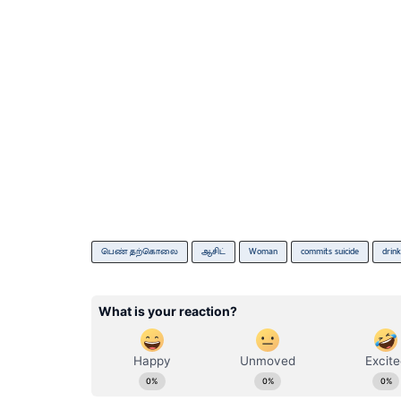
பெண் தற்கொலை
ஆசிட்
Woman
commits suicide
drink