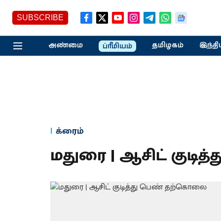
SUBSCRIBE
அண்மை
தமிழகம்
இந்தி
ப்ரீமியம்
க்ரைம்
மதுரை | ஆசிட் குடி