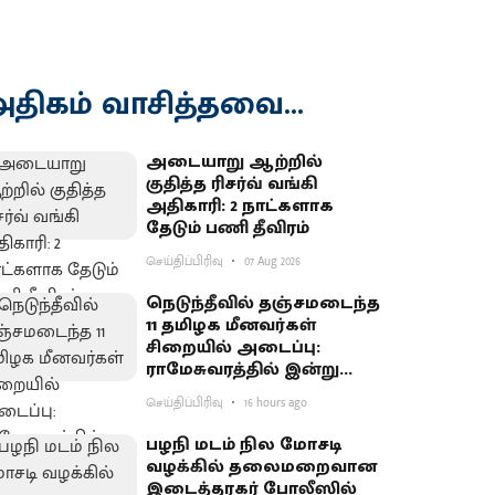
திகம் வாசித்தவை...
அடையாறு ஆற்றில்
குதித்த ரிசர்வ் வங்கி
அதிகாரி: 2 நாட்களாக
தேடும் பணி தீவிரம்
செய்திப்பிரிவு
07 Aug 2026
நெடுந்தீவில் தஞ்சமடைந்த
11 தமிழக மீனவர்கள்
சிறையில் அடைப்பு:
ராமேசுவரத்தில் இன்று
வேலைநிறுத்தம்
செய்திப்பிரிவு
16 hours ago
பழநி மடம் நில மோசடி
வழக்கில் தலைமறைவான
இடைத்தரகர் போலீஸில்