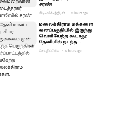
சரண்
பி.டி.ரவிச்சந்திரன்
20 hours ago
மலைக்கிராம மக்களை
வனப்பகுதியில் இருந்து
வெளியேற்ற கூடாது:
தேனியில் நடந்த
பெருந்திரள்
செய்திப்பிரிவு
17 hours ago
ஆர்ப்பாட்டத்தில்
வலியுறுத்தல்