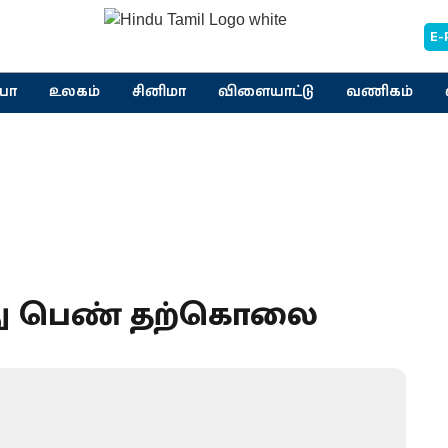
E-
யா
உலகம்
சினிமா
விளையாட்டு
வணிகம்
த்து பெண் தற்கொலை