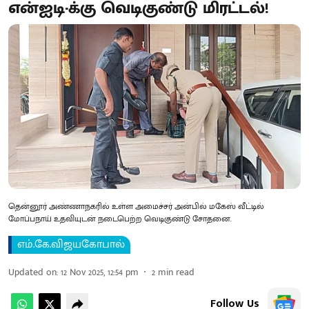
என்ஐடி-க்கு வெடிகுண்டு மிரட்டல்!
தென்னூர் அண்ணாநகரில் உள்ள அமைச்சர் அன்பில் மகேஸ் வீட்டில்
மோப்பநாய் உதவியுடன் நடைபெற்ற வெடிகுண்டு சோதனை.
எம்.கே.விஜயகோபால்
Updated on
:
12 Nov 2025, 12:54 pm
2
min read
Follow Us