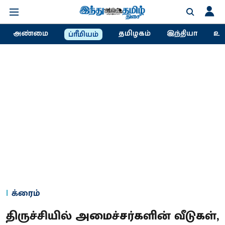
அண்மை
தமிழகம்
இந்தியா
உல
ப்ரீமியம்
க்ரைம்
திருச்சியில் அமைச்சர்களின் வீடுகள்,