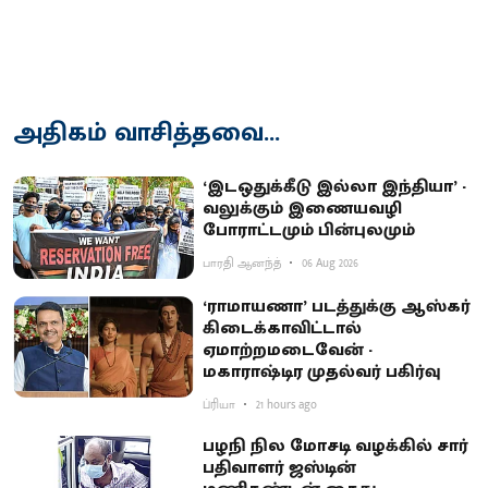
அதிகம் வாசித்தவை...
‘இடஒதுக்கீடு இல்லா இந்தியா’ -
வலுக்கும் இணையவழி
போராட்டமும் பின்புலமும்
பாரதி ஆனந்த்
06 Aug 2026
‘ராமாயணா’ படத்துக்கு ஆஸ்கர்
கிடைக்காவிட்டால்
ஏமாற்றமடைவேன் -
மகாராஷ்டிர முதல்வர் பகிர்வு
ப்ரியா
21 hours ago
பழநி நில மோசடி வழக்கில் சார்
பதிவாளர் ஜஸ்டின்