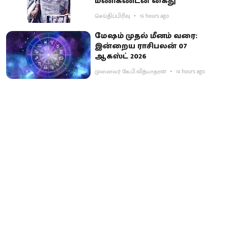
மணிகண்டன் கைது
செய்திப்பிரிவு
16 hours ago
மேஷம் முதல் மீனம் வரை:
இன்றைய ராசிபலன் 07
ஆகஸ்ட் 2026
முனைவர் கே.பி.வித்யாதரன்
14 hours ago