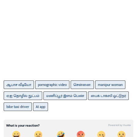
ஆபாச வீடியோ
pornographic video
சென்னை:
manipur woman
ஏ.ஐ தொழில் நுட்பம்
மணிப்பூர் இளம் பெண்
பைக் டாக்ஸி ஓட்டுநர்
bike taxi driver
AI app