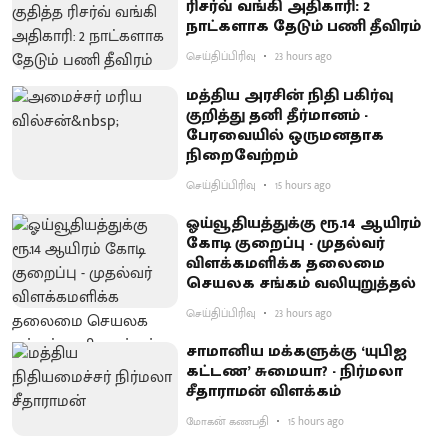
ரிசர்வ் வங்கி அதிகாரி: 2
நாட்களாக தேடும் பணி தீவிரம்
செய்திப்பிரிவு
23 hours ago
மத்திய அரசின் நிதி பகிர்வு
குறித்து தனி தீர்மானம் -
பேரவையில் ஒருமனதாக
நிறைவேற்றம்
செய்திப்பிரிவு
15 hours ago
ஓய்வூதியத்துக்கு ரூ.14 ஆயிரம்
கோடி குறைப்பு - முதல்வர்
விளக்கமளிக்க தலைமை
செயலக சங்கம் வலியுறுத்தல்
செய்திப்பிரிவு
23 hours ago
சாமானிய மக்களுக்கு ‘யுபிஐ
கட்டண’ சுமையா? - நிர்மலா
சீதாராமன் விளக்கம்
மோகன் கணபதி
15 hours ago