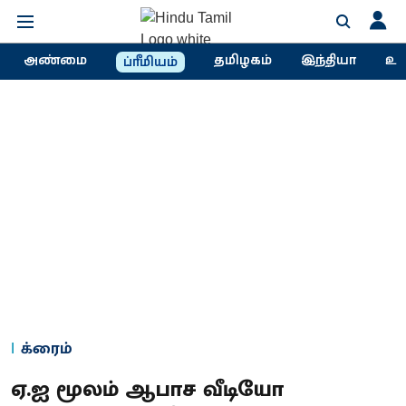
அண்மை
தமிழகம்
இந்தியா
உல
ப்ரீமியம்
க்ரைம்
ஏ.ஐ மூலம் ஆபாச வீடியோ