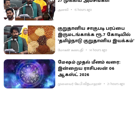
27 முக்கிய அம்சங்கள்
அனலி
15 hours ago
குறுதானிய சாகுபடி பரப்பை
இருமடங்காக்க ரூ.7 கோடியில்
‘தமிழ்நாடு குறுதானிய இயக்கம்’
மோகன் கணபதி
14 hours ago
மேஷம் முதல் மீனம் வரை:
இன்றைய ராசிபலன் 06
ஆகஸ்ட் 2026
முனைவர் கே.பி.வித்யாதரன்
21 hours ago