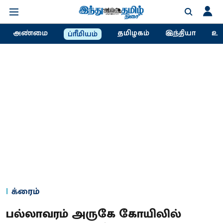
அண்மை
தமிழகம்
இந்தியா
உல
ப்ரீமியம்
க்ரைம்
பல்லாவரம் அருகே கோயிலில்