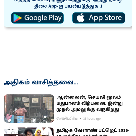
திசை App-ஐ பயன்படுத்துக..!
அதிகம் வாசித்தவை...
ஆன்லைன், செயலி மூலம்
மதுபானம் விற்பனை: இன்று
முதல் அமலுக்கு வருகிறது
செய்திப்பிரிவு
22 hours ago
தமிழக வேளாண் பட்ஜெட் 2026-