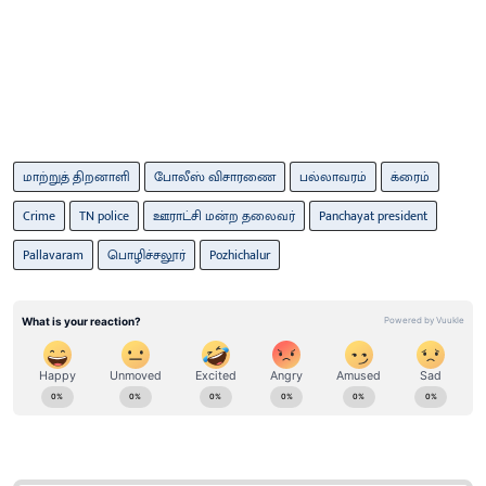
மாற்றுத் திறனாளி
போலீஸ் விசாரணை
பல்லாவரம்
க்ரைம்
Crime
TN police
ஊராட்சி மன்ற தலைவர்
Panchayat president
Pallavaram
பொழிச்சலூர்
Pozhichalur