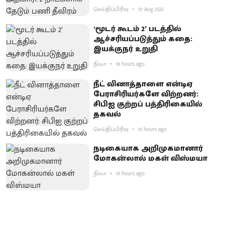
செய்திப்பிரிவு
07 Aug 2026
‘மூடர் கூடம் 2’ படத்தில்
ஆச்சரியப்படுத்​தும் கதை:
இயக்குநர் உறுதி
நிலா
18 hours ago
நீட் வினாத்தாளை என்டிஏ
பேராசிரியர்களே விற்றனர்:
சிபிஐ குற்றப் பத்திரிகையில்
தகவல்
செய்திப்பிரிவு
19 hours ago
நடிகையாக அறிமுகமானார்
மோகன்லால் மகள் விஸ்மயா
நிலா
19 hours ago