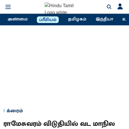
அண்மை
தமிழகம்
இந்தியா
உல
ப்ரீமியம்
க்ரைம்
ராமேசுவரம் விடுதியில் வட மாநில