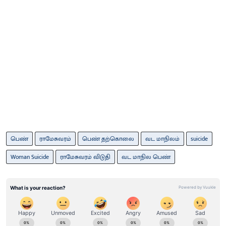
பெண்
ராமேசுவரம்
பெண் தற்கொலை
வட மாநிலம்
suicide
Woman Suicide
ராமேசுவரம் விடுதி
வட மாநில பெண்