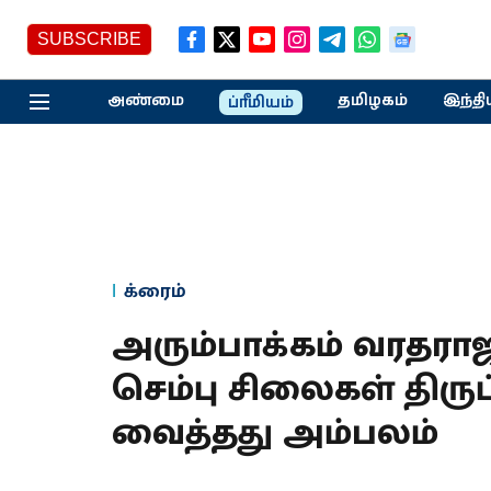
SUBSCRIBE
அண்மை
தமிழகம்
இந்தி
ப்ரீமியம்
க்ரைம்
அரும்பாக்கம் வரதரா
செம்பு சிலைகள் திர
வைத்தது அம்பலம்