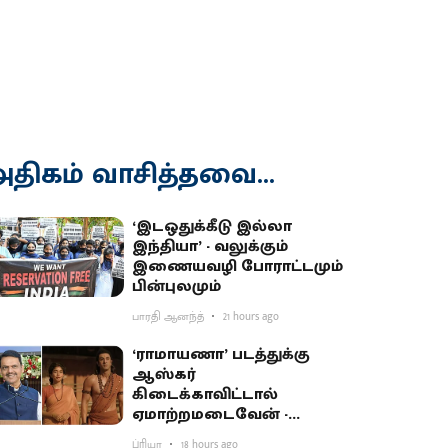
திகம் வாசித்தவை...
‘இடஒதுக்கீடு இல்லா
இந்தியா’ - வலுக்கும்
இணையவழி போராட்டமும்
பின்புலமும்
பாரதி ஆனந்த்
21 hours ago
‘ராமாயணா’ படத்துக்கு
ஆஸ்கர்
கிடைக்காவிட்டால்
ஏமாற்றமடைவேன் -
மகாராஷ்டிர முதல்வர்
ப்ரியா
18 hours ago