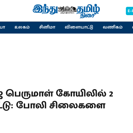
E-
யா
உலகம்
சினிமா
விளையாட்டு
வணிகம்
ஜ பெருமாள் கோயிலில் 2
ுட்டு: போலி சிலைகளை