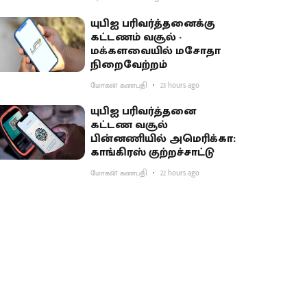
பகிர்வு
யுபிஐ பரிவர்த்தனைக்கு
கட்டணம் வசூல் -
மக்களவையில் மசோதா
நிறைவேற்றம்
மோகன் கணபதி
23 hours ago
யுபிஐ பரிவர்த்தனை
கட்டண வசூல்
பின்னணியில் அமெரிக்கா:
காங்கிரஸ் குற்றச்சாட்டு
மோகன் கணபதி
22 hours ago