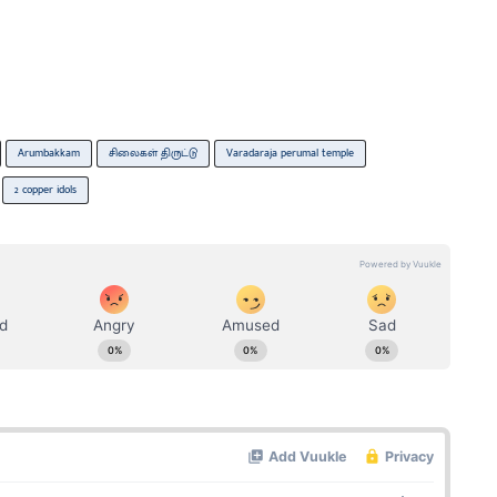
Arumbakkam
சிலைகள் திருட்டு
Varadaraja perumal temple
2 copper idols