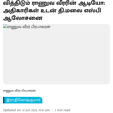
வித்திடும் ராணுவ வீரரின் ஆடியோ:
அதிகாரிகள் உடன் தி.மலை எஸ்பி
ஆலோசனை
ராணுவ வீரர் பிரபாகரன்
இரா.தினேஷ்குமார்
Updated on
:
13 Jun 2023, 10:41 am
2
min read