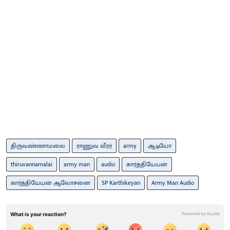
திருவண்ணாமலை
ராணுவ வீரர்
army
ஆடியோ
thiruvannamalai
army man
audio
கார்த்தியேயன்
கார்த்தியேயன் ஆலோசனை
SP Karthikeyan
Army Man Audio