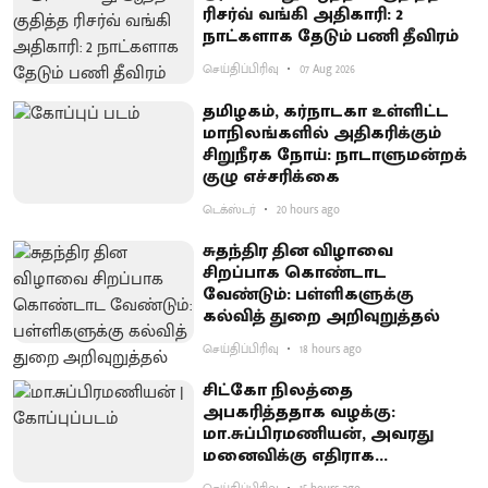
ரிசர்வ் வங்கி அதிகாரி: 2
நாட்களாக தேடும் பணி தீவிரம்
செய்திப்பிரிவு
07 Aug 2026
தமிழகம், கர்நாடகா உள்ளிட்ட
மாநிலங்களில் அதிகரிக்கும்
சிறுநீரக நோய்: நாடாளுமன்றக்
குழு எச்சரிக்கை
டெக்ஸ்டர்
20 hours ago
சுதந்திர தின விழாவை
சிறப்பாக கொண்டாட
வேண்டும்: பள்ளிகளுக்கு
கல்வித் துறை அறிவுறுத்தல்
செய்திப்பிரிவு
18 hours ago
சிட்கோ நிலத்தை
அபகரித்ததாக வழக்கு:
மா.சுப்பிரமணியன், அவரது
மனைவிக்கு எதிராக
குற்றச்சாட்டு பதிவு