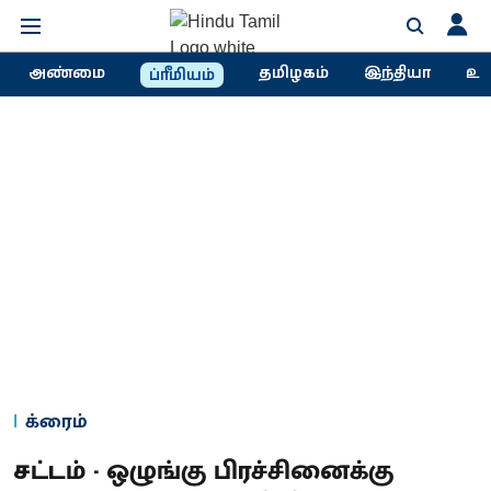
அண்மை
தமிழகம்
இந்தியா
உல
ப்ரீமியம்
க்ரைம்
சட்டம் - ஒழுங்கு பிரச்சினைக்கு