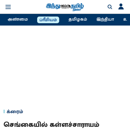
அண்மை
தமிழகம்
இந்தியா
உல
ப்ரீமியம்
க்ரைம்
செங்கையில் கள்ளச்சாராயம்