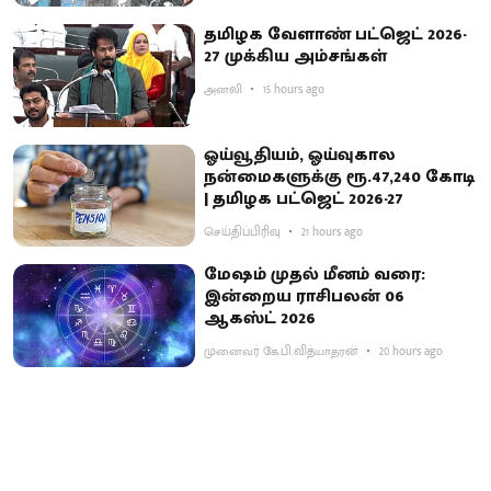
தமிழக வேளாண் பட்ஜெட் 2026-
27 முக்கிய அம்சங்கள்
அனலி
15 hours ago
ஓய்வூதியம், ஓய்வுகால
நன்மைகளுக்கு ரூ.47,240 கோடி
| தமிழக பட்ஜெட் 2026-27
செய்திப்பிரிவு
21 hours ago
மேஷம் முதல் மீனம் வரை:
இன்றைய ராசிபலன் 06
ஆகஸ்ட் 2026
முனைவர் கே.பி.வித்யாதரன்
20 hours ago