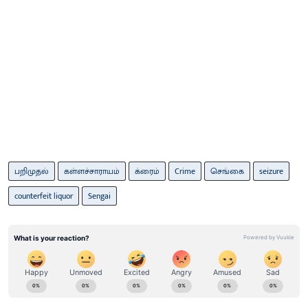
பறிமுதல்
கள்ளச்சாராயம்
க்ரைம்
Crime
செங்கை
seizure
counterfeit liquor
Sengai