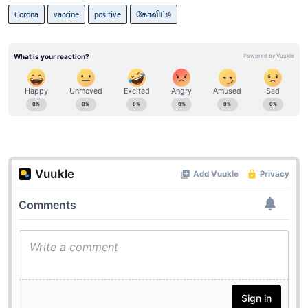
Corona
vaccine
positive
கோவிட்19