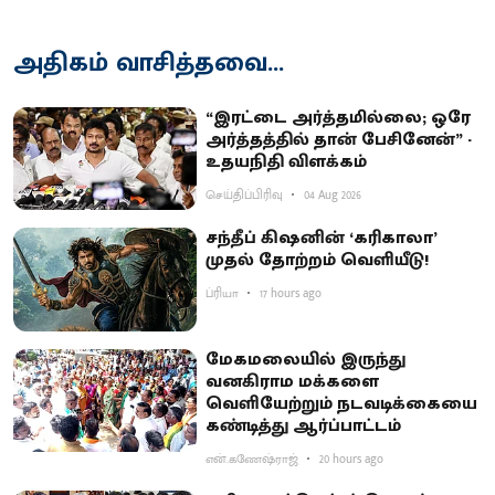
அதிகம் வாசித்தவை...
“இரட்டை அர்த்தமில்லை; ஒரே
அர்த்தத்தில் தான் பேசினேன்” -
உதயநிதி விளக்கம்
செய்திப்பிரிவு
04 Aug 2026
சந்தீப் கிஷனின் ‘கரிகாலா’
முதல் தோற்றம் வெளியீடு!
ப்ரியா
17 hours ago
மேகமலையில் இருந்து
வனகிராம மக்களை
வெளியேற்றும் நடவடிக்கையை
கண்டித்து ஆர்ப்பாட்டம்
என்.கணேஷ்ராஜ்
20 hours ago