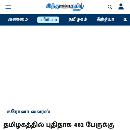
அண்மை
தமிழகம்
இந்தியா
உல
ப்ரீமியம்
கரோனா வைரஸ்
தமிழகத்தில் புதிதாக 482 பேருக்கு