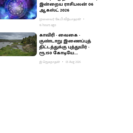
இன்றைய ராசிபலன் 06
ஆகஸ்ட் 2026
முனைவர் கே.பி.வித்யாதரன்
16 hours ago
காவிரி - வைகை -
குண்டாறு இணைப்புத்
திட்டத்துக்கு புத்துயிர் -
ரூ.150 கோடியே
ஒதுக்கியதால் விவசாயிகள்
இ.ஜெகநாதன்
05 Aug 2026
ஏமாற்றம்