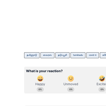
தமிழ்நாடு
வைரஸ்
தடுப்பூசி
tamilnadu
covid 19
க