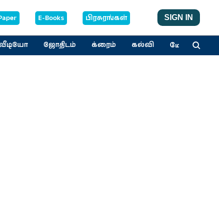
Paper
E-Books
பிரசுரங்கள்
SIGN IN
மேலும்
வீடியோ
ஜோதிடம்
க்ரைம்
கல்வி