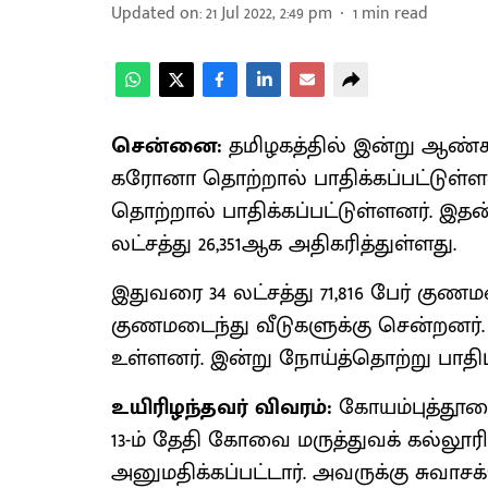
Updated on
:
21 Jul 2022, 2:49 pm
1
min read
சென்னை:
தமிழகத்தில் இன்று ஆண்கள
கரோனா தொற்றால் பாதிக்கப்பட்டுள்ள
தொற்றால் பாதிக்கப்பட்டுள்ளனர். இதன
லட்சத்து 26,351ஆக அதிகரித்துள்ளது.
இதுவரை 34 லட்சத்து 71,816 பேர் குணமட
குணமடைந்து வீடுகளுக்கு சென்றனர். தம
உள்ளனர். இன்று நோய்த்தொற்று பாதிப்
உயிரிழந்தவர் விவரம்:
கோயம்புத்தூரை
13-ம் தேதி கோவை மருத்துவக் கல்லூர
அனுமதிக்கப்பட்டார். அவருக்கு சுவாச