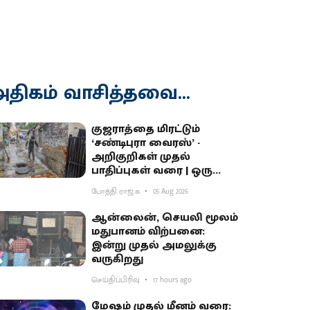
திகம் வாசித்தவை...
குஜராத்தை மிரட்டும்
‘சண்டிபுரா வைரஸ்’ -
அறிகுறிகள் முதல்
பாதிப்புகள் வரை | ஒரு
தெளிவுப் பார்வை
போத்தி ராஜ்.க
05 Aug 2026
ஆன்லைன், செயலி மூலம்
மதுபானம் விற்பனை:
இன்று முதல் அமலுக்கு
வருகிறது
செய்திப்பிரிவு
17 hours ago
மேஷம் முதல் மீனம் வரை: