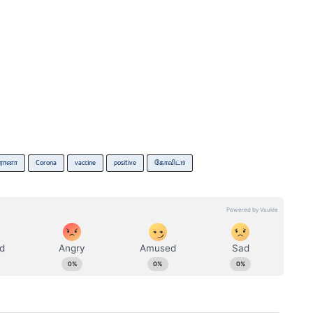
ரோனா
Corona
vaccine
positive
கோவிட்19