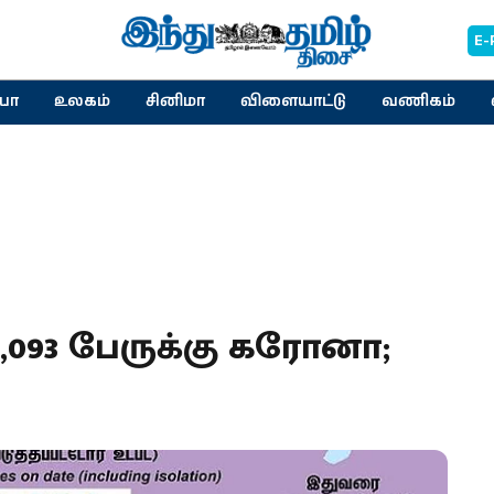
E-
யா
உலகம்
சினிமா
விளையாட்டு
வணிகம்
2,093 பேருக்கு கரோனா;