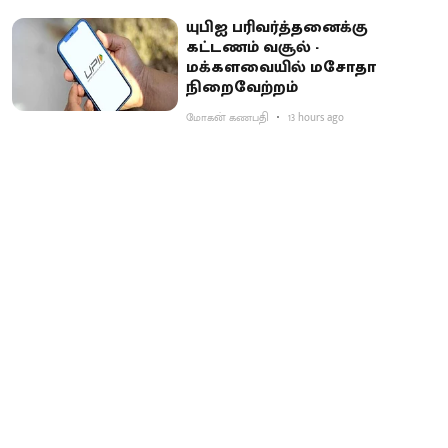
யுபிஐ பரிவர்த்தனைக்கு
கட்டணம் வசூல் -
மக்களவையில் மசோதா
நிறைவேற்றம்
மோகன் கணபதி
13 hours ago