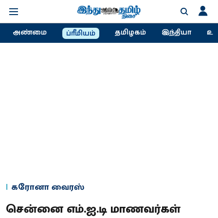
அண்மை
தமிழகம்
இந்தியா
உல
ப்ரீமியம்
கரோனா வைரஸ்
சென்னை எம்.ஐ.டி மாணவர்கள்