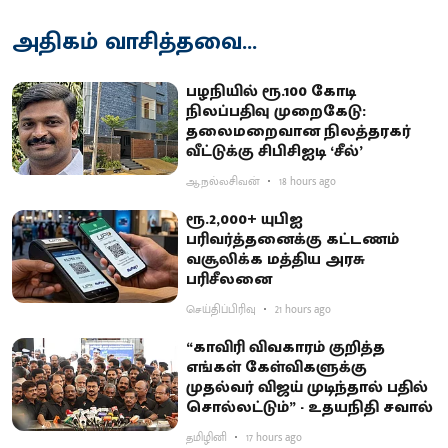
அதிகம் வாசித்தவை...
பழநியில் ரூ.100 கோடி
நிலப்பதிவு முறைகேடு:
தலைமறைவான நிலத்தரகர்
வீட்டுக்கு சிபிசிஐடி ‘சீல்’
ஆ.நல்லசிவன்
18 hours ago
ரூ.2,000+ யுபிஐ
பரிவர்த்தனைக்கு கட்டணம்
வசூலிக்க மத்திய அரசு
பரிசீலனை
செய்திப்பிரிவு
21 hours ago
“காவிரி விவகாரம் குறித்த
எங்கள் கேள்விகளுக்கு
முதல்வர் விஜய் முடிந்தால் பதில்
சொல்லட்டும்” - உதயநிதி சவால்
தமிழினி
17 hours ago