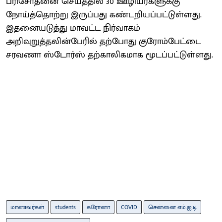
பரிசோதனை செய்ததில் 30 ஊழியர்களுக்கு
நோய்த்தொற்று இருப்பது கண்டறியப்பட்டுள்ளது.
இதனையடுத்து மாவட்ட நிர்வாகம்
அறிவுறுத்தலின்பேரில் தற்போது குரோம்பேட்டை
சரவணா ஸ்டோர்ஸ் தற்காலிகமாக மூடப்பட்டுள்ளது.
மாணவர்கள்
students
கரோனா
COVID
சென்னை எம்.ஐ.டி