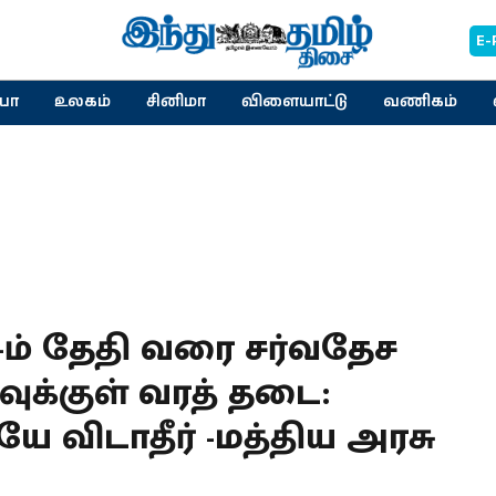
E-
யா
உலகம்
சினிமா
விளையாட்டு
வணிகம்
9-ம் தேதி வரை சர்வதேச
ுக்குள் வரத் தடை:
விடாதீர் -மத்திய அரசு