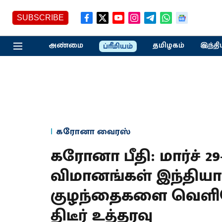
SUBSCRIBE
அண்மை
தமிழகம்
இந்தி
ப்ரீமியம்
கரோனா வைரஸ்
கரோனா பீதி: மார்ச் 2
விமானங்கள் இந்தியாவ
குழந்தைகளை வெளியே 
திடீர் உத்தரவு