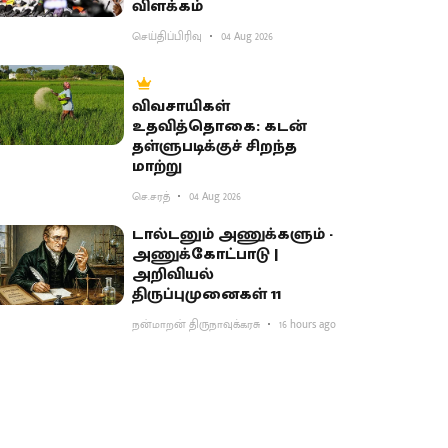
விளக்கம்
செய்திப்பிரிவு
04 Aug 2026
விவசாயிகள்
உதவித்தொகை: கடன்
தள்ளுபடிக்குச் சிறந்த
மாற்று
செ.சரத்
04 Aug 2026
டால்டனும் அணுக்களும் -
அணுக்கோட்பாடு |
அறிவியல்
திருப்புமுனைகள் 11
நன்மாறன் திருநாவுக்கரசு
16 hours ago