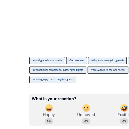
சர்வதேச விமானங்கள்
Coronavirus
கரோனா வைரஸ் அச்சம்
international commercial passenger flights
from March 22 for one week.
10 வயதுக்குட்பட்ட குழந்தைகள்