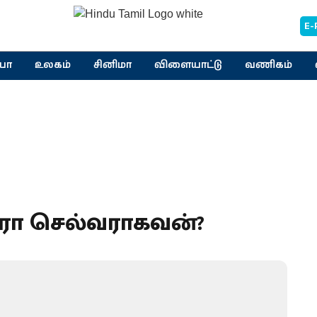
E-
யா
உலகம்
சினிமா
விளையாட்டு
வணிகம்
ரா செல்வராகவன்?