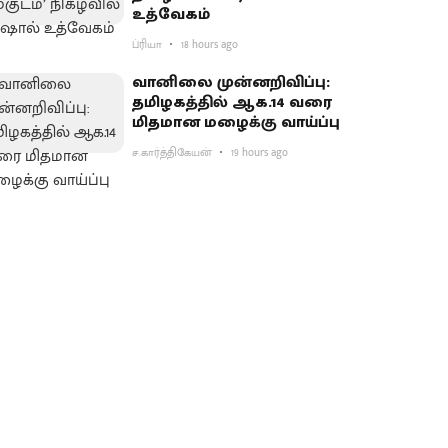
உத்வேகம்
ப்ரியா
18 hours ago
வானிலை முன்னறிவிப்பு:
தமிழகத்தில் ஆக.14 வரை
மிதமான மழைக்கு வாய்ப்பு
ச.கார்த்திகேயன்
19 hours ago