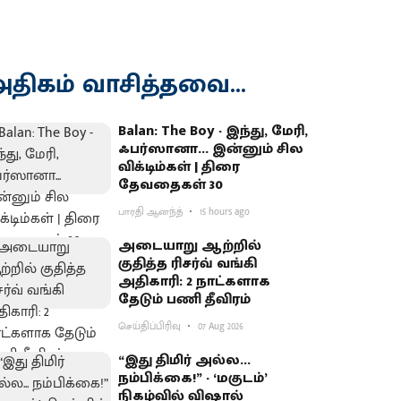
திகம் வாசித்தவை...
Balan: The Boy - இந்து, மேரி,
ஃபர்ஸானா... இன்னும் சில
விக்டிம்கள் | திரை
தேவதைகள் 30
பாரதி ஆனந்த்
15 hours ago
அடையாறு ஆற்றில்
குதித்த ரிசர்வ் வங்கி
அதிகாரி: 2 நாட்களாக
தேடும் பணி தீவிரம்
செய்திப்பிரிவு
07 Aug 2026
“இது திமிர் அல்ல...
நம்பிக்கை!” - ‘மகுடம்’
நிகழ்வில் விஷால்