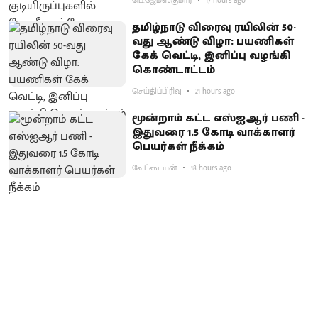
பெ.ஜேம்ஸ்குமார்
17 hours ago
தமிழ்நாடு விரைவு ரயிலின் 50-
வது ஆண்டு விழா: பயணிகள்
கேக் வெட்டி, இனிப்பு வழங்கி
கொண்டாட்டம்
செய்திப்பிரிவு
21 hours ago
மூன்றாம் கட்ட எஸ்ஐஆர் பணி -
இதுவரை 1.5 கோடி வாக்காளர்
பெயர்கள் நீக்கம்
வேட்டையன்
18 hours ago