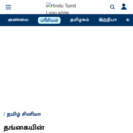
அண்மை
தமிழகம்
இந்தியா
உல
ப்ரீமியம்
தமிழ் சினிமா
தங்கையின்