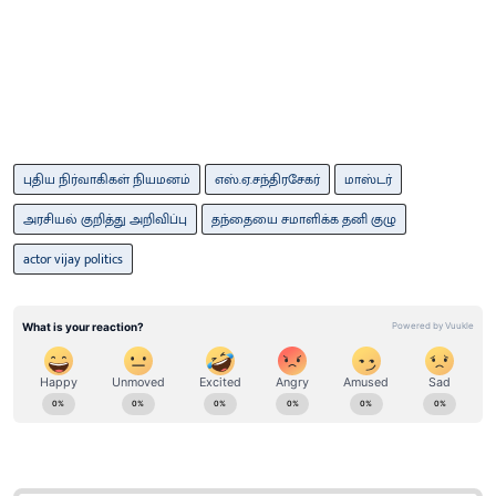
புதிய நிர்வாகிகள் நியமனம்
எஸ்.ஏ.சந்திரசேகர்
மாஸ்டர்
அரசியல் குறித்து அறிவிப்பு
தந்தையை சமாளிக்க தனி குழு
actor vijay politics