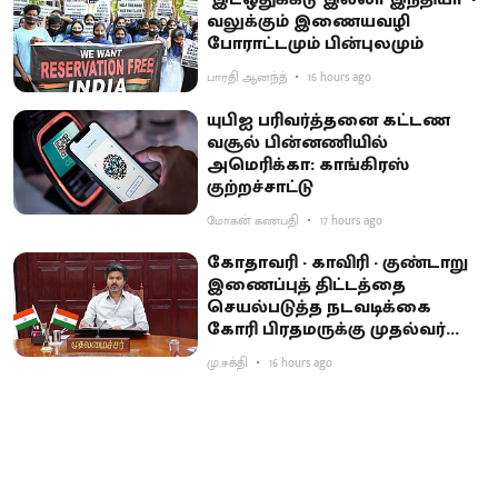
வலுக்கும் இணையவழி
போராட்டமும் பின்புலமும்
பாரதி ஆனந்த்
16 hours ago
யுபிஐ பரிவர்த்தனை கட்டண
வசூல் பின்னணியில்
அமெரிக்கா: காங்கிரஸ்
குற்றச்சாட்டு
மோகன் கணபதி
17 hours ago
கோதாவரி - காவிரி - குண்டாறு
இணைப்புத் திட்டத்தை
செயல்படுத்த நடவடிக்கை
கோரி பிரதமருக்கு முதல்வர்
விஜய் கடிதம்
மு.சக்தி
16 hours ago