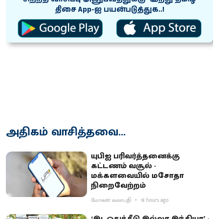
திசை App-ஐ பயன்படுத்துக..!
அதிகம் வாசித்தவை...
யுபிஐ பரிவர்த்தனைக்கு
கட்டணம் வசூல் -
மக்களவையில் மசோதா
நிறைவேற்றம்
மோகன் கணபதி
18 hours ago
‘இடஒதுக்கீடு இல்லா இந்தியா’ -