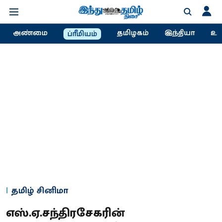
அண்மை
தமிழகம்
இந்தியா
உல
ப்ரீமியம்
தமிழ் சினிமா
எஸ்.ஏ.சந்திரசேகரின்