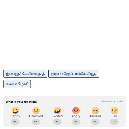
இயக்குநர் கே.விஸ்வநாத்
தாதா சாஹேப் பால்கே விருது
கமல் மகிழ்ச்சி