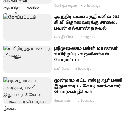
பெ.ஜேம்ஸ்குமார்
21 hours ago
ஆந்திர வனப்பகுதிகளில் 905
கி.மீ. தொலைவுக்கு சாலை:
பவன் கல்யாண் தகவல்
செய்திப்பிரிவு
09 Aug 2026
ஸ்ரீமுஷ்ணம் பள்ளி மாணவர்
உயிரிழப்பு - உறவினர்கள்
போராட்டம்
ம.வீரவேல்
16 hours ago
மூன்றாம் கட்ட எஸ்ஐஆர் பணி -
இதுவரை 1.5 கோடி வாக்காளர்
பெயர்கள் நீக்கம்
வேட்டையன்
21 hours ago