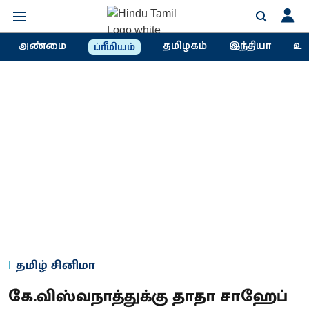
அண்மை
தமிழகம்
இந்தியா
உல
ப்ரீமியம்
தமிழ் சினிமா
கே.விஸ்வநாத்துக்கு தாதா சாஹேப்