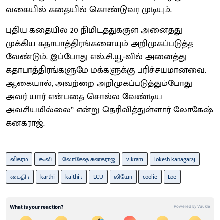
வகையில் கதையில் கொண்டுவர முடியும்.
புதிய கதையில் 20 நிமிடத்துக்குள் அனைத்து
முக்கிய கதாபாத்திரங்களையும் அறிமுகப்படுத்த
வேண்டும். இப்போது எல்.சி.யூ-வில் அனைத்து
கதாபாத்திரங்களுமே மக்களுக்கு பரிச்சயமானவை.
ஆகையால், அவற்றை அறிமுகப்படுத்தும்போது
அவர் யார் என்பதை சொல்ல வேண்டிய
அவசியமில்லை” என்று தெரிவித்துள்ளார் லோகேஷ்
கனகராஜ்.
விக்ரம்
கூலி
லோகேஷ் கனகராஜ்
vikram
lokesh kanagaraj
கைதி 2
karthi
kaithi 2
LCU
லியோ
coolie
Loe