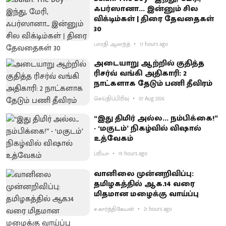
ஃபர்ஸானா... இன்னும் சில
விக்டிம்கள் | திரை தேவதைகள்
30
பாரதி ஆனந்த்
17 hours ago
அடையாறு ஆற்றில் குதித்த
ரிசர்வ் வங்கி அதிகாரி: 2
நாட்களாக தேடும் பணி தீவிரம்
செய்திப்பிரிவு
07 Aug 2026
“இது திமிர் அல்ல... நம்பிக்கை!”
- ‘மகுடம்’ நிகழ்வில் விஷால்
உத்வேகம்
ப்ரியா
19 hours ago
வானிலை முன்னறிவிப்பு:
தமிழகத்தில் ஆக.14 வரை
மிதமான மழைக்கு வாய்ப்பு
ச.கார்த்திகேயன்
21 hours ago