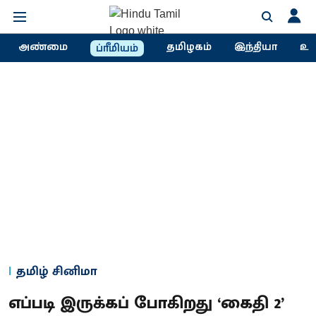
அண்மை
தமிழகம்
இந்தியா
உல
ப்ரீமியம்
தமிழ் சினிமா
எப்படி இருக்கப் போகிறது ‘கைதி 2’