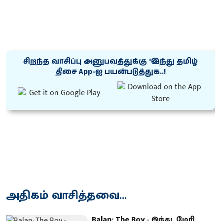
சிறந்த வாசிப்பு அனுபவத்துக்கு ‘இந்து தமிழ்
திசை App-ஐ பயன்படுத்துக..!
அதிகம் வாசித்தவை...
Balan: The Boy - இந்து, மேரி,