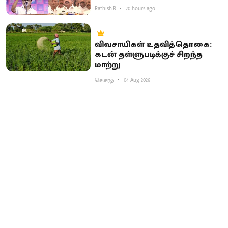
Rathish.R
20 hours ago
விவசாயிகள் உதவித்தொகை:
கடன் தள்ளுபடிக்குச் சிறந்த
மாற்று
செ.சரத்
04 Aug 2026