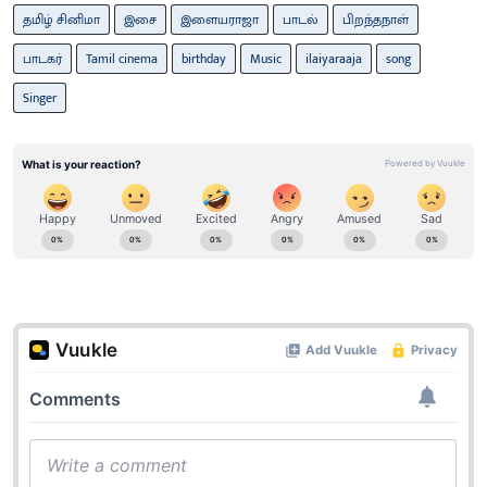
தமிழ் சினிமா
இசை
இளையராஜா
பாடல்
பிறந்தநாள்
பாடகர்
Tamil cinema
birthday
Music
ilaiyaraaja
song
Singer