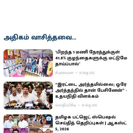
அதிகம் வாசித்தவை...
‘பிறந்த 1 மணி நேரத்துக்குள்
41.8% குழந்தைகளுக்கு மட்டுமே
தாய்ப்பால்’
சி.கண்ணன்
03 Aug 2026
“இரட்டை அர்த்தமில்லை; ஒரே
அர்த்தத்தில் தான் பேசினேன்” -
உதயநிதி விளக்கம்
செய்திப்பிரிவு
04 Aug 2026
தமிழக பட்ஜெட் ஸ்பெஷல்
செய்தித் தெறிப்புகள் | ஆகஸ்ட்
5, 2026