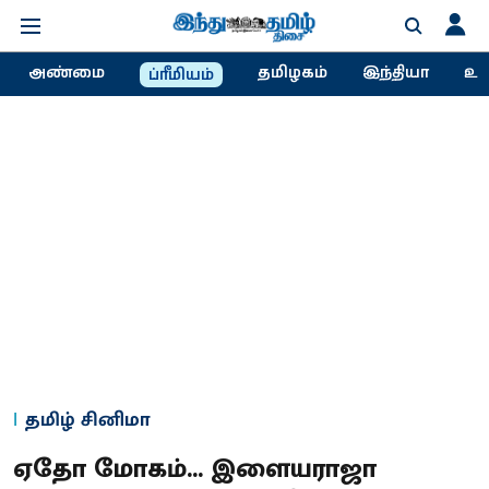
அண்மை
தமிழகம்
இந்தியா
உல
ப்ரீமியம்
தமிழ் சினிமா
ஏதோ மோகம்... இளையராஜா