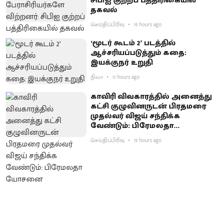
சிபிஐ குற்றப் பத்திரிகையில்
தகவல்
செய்திப்பிரிவு
19 hours ago
‘மூடர் கூடம் 2’ படத்தில்
ஆச்சரியப்படுத்​தும் கதை:
இயக்குநர் உறுதி
நிலா
17 hours ago
காவிரி விவகாரத்தில் அனைத்து
கட்சி குழுவினருடன் பிரதமரை
முதல்வர் விஜய் சந்திக்க
வேண்டும்: பிரேமலதா
யோசனை
செய்திப்பிரிவு
19 hours ago