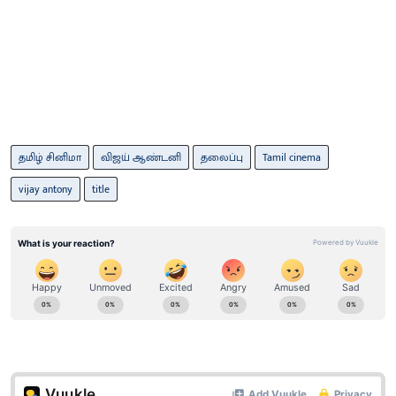
தமிழ் சினிமா
விஜய் ஆண்டனி
தலைப்பு
Tamil cinema
vijay antony
title