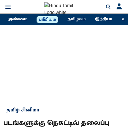
அண்மை
தமிழகம்
இந்தியா
உல
ப்ரீமியம்
தமிழ் சினிமா
படங்களுக்கு நெகட்டிவ் தலைப்பு