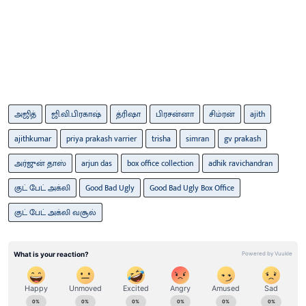
அஜித்
ஜி.வி.பிரகாஷ்
த்ரிஷா
பிரசன்னா
சிம்ரன்
ajith
ajithkumar
priya prakash varrier
trisha
simran
gv prakash
அர்ஜுன் தாஸ்
arjun das
box office collection
adhik ravichandran
குட் பேட் அக்லி
Good Bad Ugly
Good Bad Ugly Box Office
குட் பேட் அக்லி வசூல்