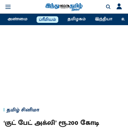
அண்மை
தமிழகம்
இந்தியா
உல
ப்ரீமியம்
தமிழ் சினிமா
‘குட் பேட் அக்லி’ ரூ.200 கோடி