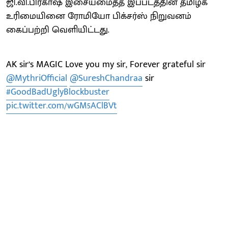
ஜி.வி.பிரகாஷ் இசையமைத்த இப்படத்தின் தமிழக
உரிமையினை ரோமியோ பிக்சர்ஸ் நிறுவனம்
கைப்பற்றி வெளியிட்டது.
AK sir’s MAGIC Love you my sir, Forever grateful sir
@MythriOfficial
@SureshChandraa
sir
#GoodBadUglyBlockbuster
pic.twitter.com/wGM5AClBVt