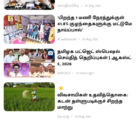
செய்திப்பிரிவு
04 Aug 2026
‘பிறந்த 1 மணி நேரத்துக்குள்
41.8% குழந்தைகளுக்கு மட்டுமே
தாய்ப்பால்’
சி.கண்ணன்
03 Aug 2026
தமிழக பட்ஜெட் ஸ்பெஷல்
செய்தித் தெறிப்புகள் | ஆகஸ்ட்
5, 2026
Rathish.R
18 hours ago
விவசாயிகள் உதவித்தொகை:
கடன் தள்ளுபடிக்குச் சிறந்த
மாற்று
செ.சரத்
04 Aug 2026