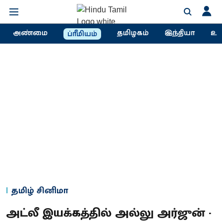
அண்மை
தமிழகம்
இந்தியா
உல
ப்ரீமியம்
தமிழ் சினிமா
அட்லீ இயக்கத்தில் அல்லு அர்ஜுன் -