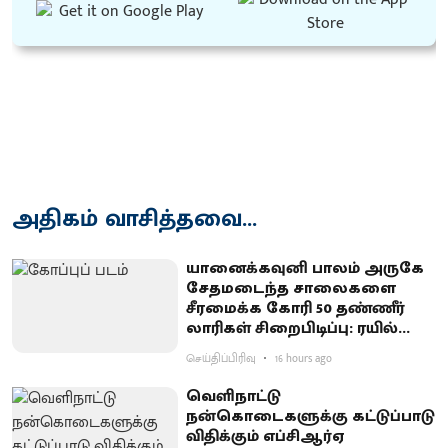
அதிகம் வாசித்தவை...
யானைக்கவுனி பாலம் அருகே
சேதமடைந்த சாலைகளை
சீரமைக்க கோரி 50 தண்ணீர்
லாரிகள் சிறைபிடிப்பு: ரயில்வே
குடியிருப்புவாசிகள் போராட்டம்
செய்திப்பிரிவு
16 hours ago
வெளிநாட்டு
நன்கொடைகளுக்கு கட்டுப்பாடு
விதிக்கும் எப்சிஆர்ஏ