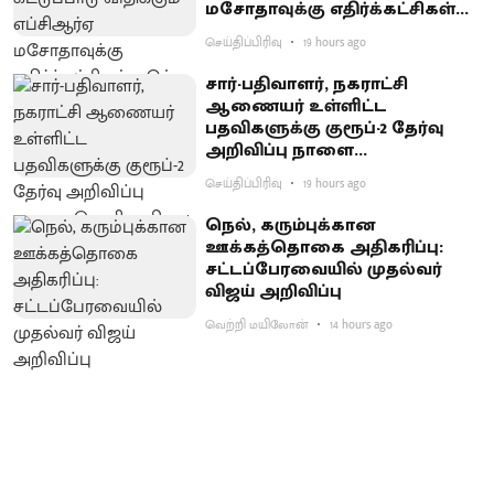
மசோதாவுக்கு எதிர்க்கட்சிகள்
கடும் எதிர்ப்பு
செய்திப்பிரிவு
19 hours ago
சார்-பதிவாளர், நகராட்சி
ஆணையர் உள்ளிட்ட
பதவிகளுக்கு குரூப்-2 தேர்வு
அறிவிப்பு நாளை
வெளியாகிறது
செய்திப்பிரிவு
19 hours ago
நெல், கரும்புக்கான
ஊக்கத்தொகை அதிகரிப்பு:
சட்டப்பேரவையில் முதல்வர்
விஜய் அறிவிப்பு
வெற்றி மயிலோன்
14 hours ago