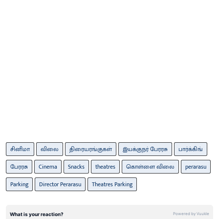
சினிமா
விலை
திரையரங்குகள்
இயக்குநர் பேரரசு
பார்க்கிங்
பேரரசு
Cinema
Snacks
theatres
கொள்ளை விலை
perarasu
Parking
Director Perarasu
Theatres Parking