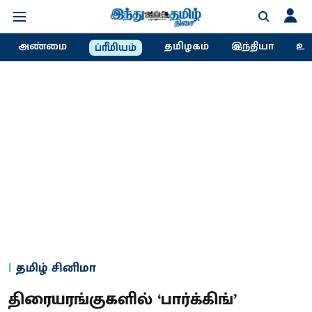
அண்மை
தமிழகம்
இந்தியா
உல
ப்ரீமியம்
தமிழ் சினிமா
திரையரங்குகளில் ‘பார்க்கிங்’