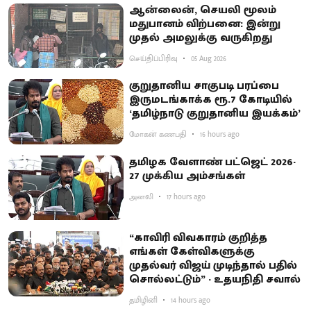
ஆன்லைன், செயலி மூலம்
மதுபானம் விற்பனை: இன்று
முதல் அமலுக்கு வருகிறது
செய்திப்பிரிவு
05 Aug 2026
குறுதானிய சாகுபடி பரப்பை
இருமடங்காக்க ரூ.7 கோடியில்
‘தமிழ்நாடு குறுதானிய இயக்கம்’
மோகன் கணபதி
16 hours ago
தமிழக வேளாண் பட்ஜெட் 2026-
27 முக்கிய அம்சங்கள்
அனலி
17 hours ago
“காவிரி விவகாரம் குறித்த
எங்கள் கேள்விகளுக்கு
முதல்வர் விஜய் முடிந்தால் பதில்
சொல்லட்டும்” - உதயநிதி சவால்
தமிழினி
14 hours ago