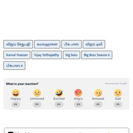
விஜய் சேதுபதி
கமல்ஹாசன்
பிக் பாஸ்
விஜய் டிவி
Kamal Haasan
Vijay Sethupathy
big boss
Big Boss Season 8
பிக்பாஸ் 8