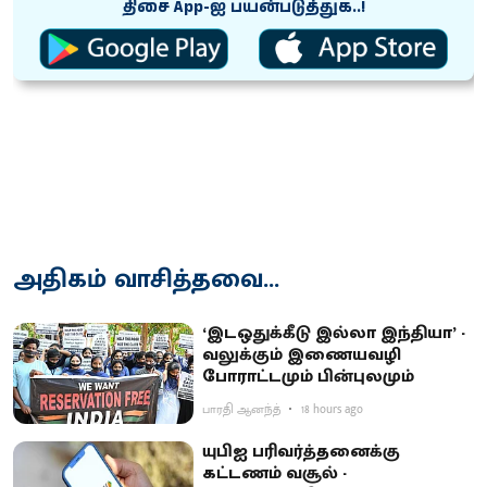
திசை App-ஐ பயன்படுத்துக..!
அதிகம் வாசித்தவை...
‘இடஒதுக்கீடு இல்லா இந்தியா’ -
வலுக்கும் இணையவழி
போராட்டமும் பின்புலமும்
பாரதி ஆனந்த்
18 hours ago
யுபிஐ பரிவர்த்தனைக்கு
கட்டணம் வசூல் -