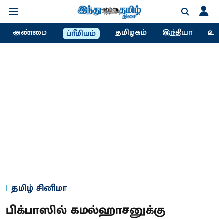
அண்மை
தமிழகம்
இந்தியா
உல
ப்ரீமியம்
தமிழ் சினிமா
பிக்பாஸில் கமல்ஹாசனுக்கு