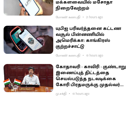
மக்களவையில் மசோதா
நிறைவேற்றம்
மோகன் கணபதி
21 hours ago
யுபிஐ பரிவர்த்தனை கட்டண
வசூல் பின்னணியில்
அமெரிக்கா: காங்கிரஸ்
குற்றச்சாட்டு
மோகன் கணபதி
19 hours ago
கோதாவரி - காவிரி - குண்டாறு
இணைப்புத் திட்டத்தை
செயல்படுத்த நடவடிக்கை
கோரி பிரதமருக்கு முதல்வர்
விஜய் கடிதம்
மு.சக்தி
19 hours ago