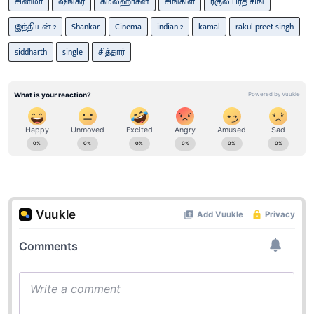
சினிமா
ஷங்கர்
கமல்ஹாசன்
சிங்கிள்
ரகுல் ப்ரீத் சிங்
இந்தியன் 2
Shankar
Cinema
indian 2
kamal
rakul preet singh
siddharth
single
சித்தார்