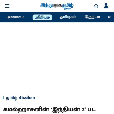
அண்மை
தமிழகம்
இந்தியா
உல
ப்ரீமியம்
தமிழ் சினிமா
கமல்ஹாசனின் ‘இந்தியன் 2’ பட