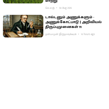
மாற்று
செ.சரத்
04 Aug 2026
டால்டனும் அணுக்களும் -
அணுக்கோட்பாடு | அறிவியல்
திருப்புமுனைகள் 11
நன்மாறன் திருநாவுக்கரசு
16 hours ago