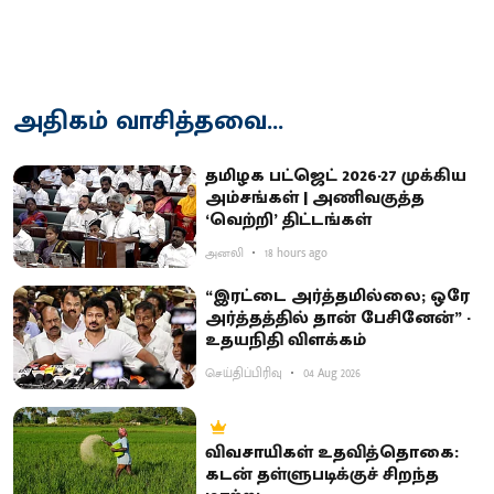
அதிகம் வாசித்தவை...
தமிழக பட்ஜெட் 2026-27 முக்கிய
அம்சங்கள் | அணிவகுத்த
‘வெற்றி’ திட்டங்கள்
அனலி
18 hours ago
“இரட்டை அர்த்தமில்லை; ஒரே
அர்த்தத்தில் தான் பேசினேன்” -
உதயநிதி விளக்கம்
செய்திப்பிரிவு
04 Aug 2026
விவசாயிகள் உதவித்தொகை:
கடன் தள்ளுபடிக்குச் சிறந்த