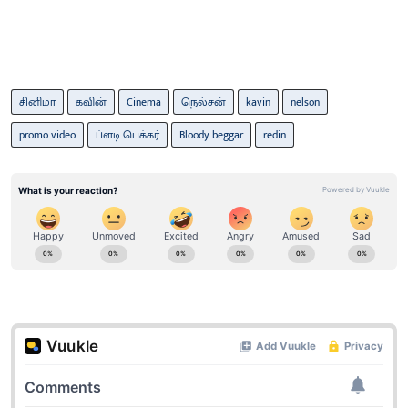
சினிமா
கவின்
Cinema
நெல்சன்
kavin
nelson
promo video
ப்ளடி பெக்கர்
Bloody beggar
redin