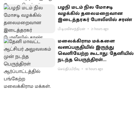
பழநி மடம் நில மோசடி
வழக்கில் தலைமறைவான
இடைத்தரகர் போலீஸில் சரண்
பி.டி.ரவிச்சந்திரன்
21 hours ago
மலைக்கிராம மக்களை
வனப்பகுதியில் இருந்து
வெளியேற்ற கூடாது: தேனியில்
நடந்த பெருந்திரள்
ஆர்ப்பாட்டத்தில் வலியுறுத்தல்
செய்திப்பிரிவு
18 hours ago