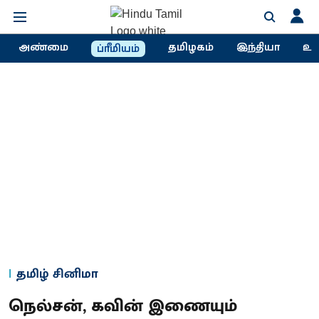
அண்மை
தமிழகம்
இந்தியா
உல
ப்ரீமியம்
தமிழ் சினிமா
நெல்சன், கவின் இணையும்