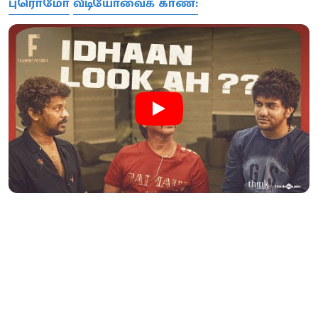
புரொமோ
வீடியோவைக் காண: