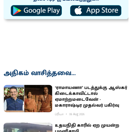
அதிகம் வாசித்தவை...
‘ராமாயணா’ படத்துக்கு ஆஸ்கர்
கிடைக்காவிட்டால்
ஏமாற்றமடைவேன் -
மகாராஷ்டிர முதல்வர் பகிர்வு
ப்ரியா
06 Aug 2026
உதயநிதி காரில் ஏற முயன்ற
பழனிசாமி