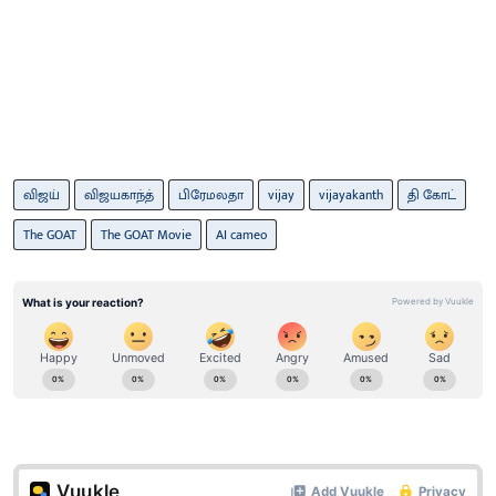
விஜய்
விஜயகாந்த்
பிரேமலதா
vijay
vijayakanth
தி கோட்
The GOAT
The GOAT Movie
AI cameo