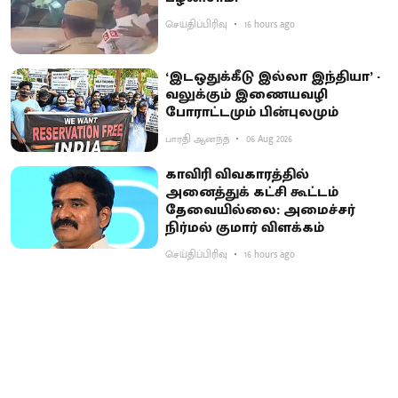
செய்திப்பிரிவு
16 hours ago
‘இடஒதுக்கீடு இல்லா இந்தியா’ -
வலுக்கும் இணையவழி
போராட்டமும் பின்புலமும்
பாரதி ஆனந்த்
06 Aug 2026
காவிரி விவகாரத்தில்
அனைத்துக் கட்சி கூட்டம்
தேவையில்லை: அமைச்சர்
நிர்மல் குமார் விளக்கம்
செய்திப்பிரிவு
16 hours ago