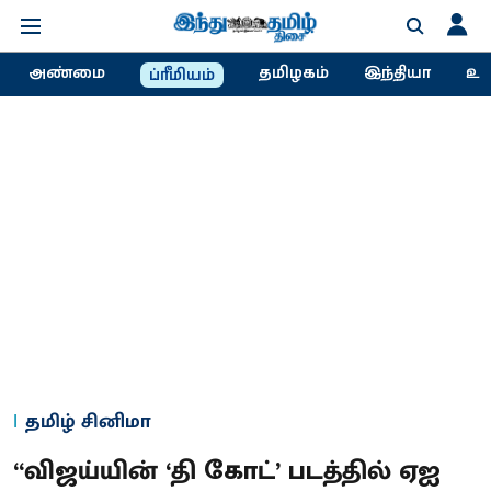
அண்மை
தமிழகம்
இந்தியா
உல
ப்ரீமியம்
தமிழ் சினிமா
“விஜய்யின் ‘தி கோட்’ படத்தில் ஏஐ