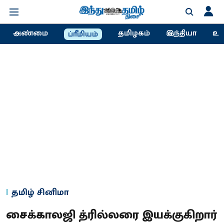
அண்மை
தமிழகம்
இந்தியா
உல
ப்ரீமியம்
தமிழ் சினிமா
சைக்காலஜி த்ரில்லரை இயக்குகிறார்