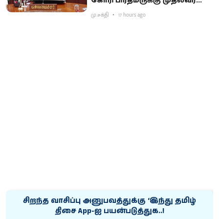
கோரி பிரதமருக்கு முதல்வர்
விஜய் கடிதம்
மு.சக்தி
17 hours ago
சிறந்த வாசிப்பு அனுபவத்துக்கு ‘இந்து தமிழ்
திசை App-ஐ பயன்படுத்துக..!