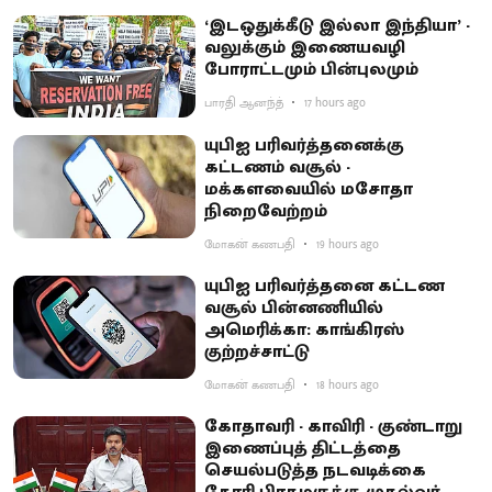
‘இடஒதுக்கீடு இல்லா இந்தியா’ -
வலுக்கும் இணையவழி
போராட்டமும் பின்புலமும்
பாரதி ஆனந்த்
17 hours ago
யுபிஐ பரிவர்த்தனைக்கு
கட்டணம் வசூல் -
மக்களவையில் மசோதா
நிறைவேற்றம்
மோகன் கணபதி
19 hours ago
யுபிஐ பரிவர்த்தனை கட்டண
வசூல் பின்னணியில்
அமெரிக்கா: காங்கிரஸ்
குற்றச்சாட்டு
மோகன் கணபதி
18 hours ago
கோதாவரி - காவிரி - குண்டாறு
இணைப்புத் திட்டத்தை
செயல்படுத்த நடவடிக்கை