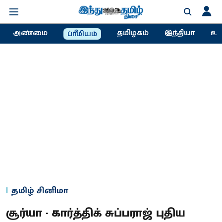
அண்மை
தமிழகம்
இந்தியா
உல
ப்ரீமியம்
தமிழ் சினிமா
சூர்யா - கார்த்திக் சுப்பராஜ் புதிய