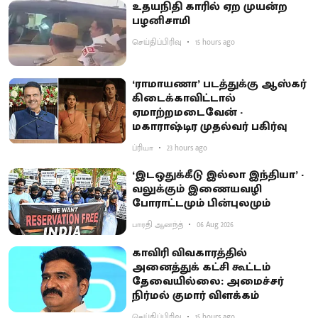
உதயநிதி காரில் ஏற முயன்ற
பழனிசாமி
செய்திப்பிரிவு
15 hours ago
‘ராமாயணா’ படத்துக்கு ஆஸ்கர்
கிடைக்காவிட்டால்
ஏமாற்றமடைவேன் -
மகாராஷ்டிர முதல்வர் பகிர்வு
ப்ரியா
23 hours ago
‘இடஒதுக்கீடு இல்லா இந்தியா’ -
வலுக்கும் இணையவழி
போராட்டமும் பின்புலமும்
பாரதி ஆனந்த்
06 Aug 2026
காவிரி விவகாரத்தில்
அனைத்துக் கட்சி கூட்டம்
தேவையில்லை: அமைச்சர்
நிர்மல் குமார் விளக்கம்
செய்திப்பிரிவு
15 hours ago