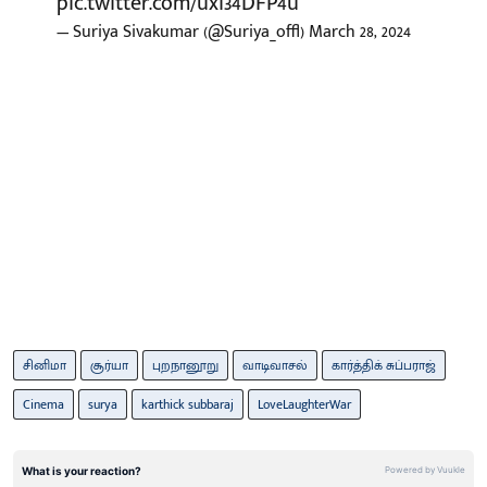
pic.twitter.com/uxi34DFP4u
— Suriya Sivakumar (@Suriya_offl)
March 28, 2024
சினிமா
சூர்யா
புறநானூறு
வாடிவாசல்
கார்த்திக் சுப்பராஜ்
Cinema
surya
karthick subbaraj
LoveLaughterWar