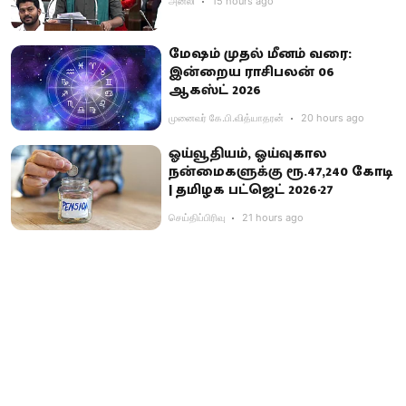
அனலி
15 hours ago
மேஷம் முதல் மீனம் வரை:
இன்றைய ராசிபலன் 06
ஆகஸ்ட் 2026
முனைவர் கே.பி.வித்யாதரன்
20 hours ago
ஓய்வூதியம், ஓய்வுகால
நன்மைகளுக்கு ரூ.47,240 கோடி
| தமிழக பட்ஜெட் 2026-27
செய்திப்பிரிவு
21 hours ago