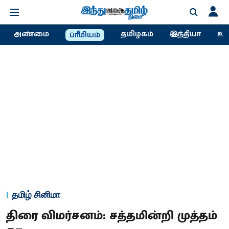
அண்மை
தமிழகம்
இந்தியா
உல
ப்ரீமியம்
தமிழ் சினிமா
திரை விமர்சனம்: சத்தமின்றி முத்தம்