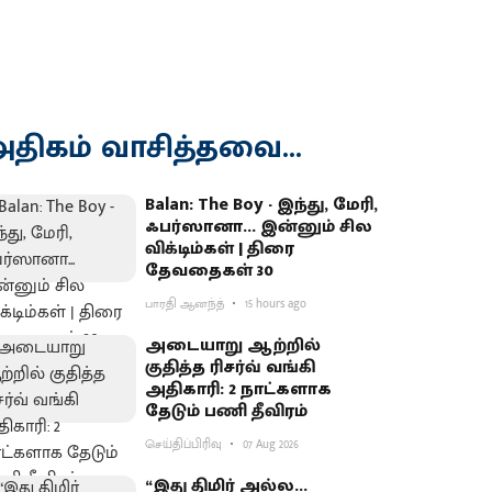
திகம் வாசித்தவை...
Balan: The Boy - இந்து, மேரி,
ஃபர்ஸானா... இன்னும் சில
விக்டிம்கள் | திரை
தேவதைகள் 30
பாரதி ஆனந்த்
15 hours ago
அடையாறு ஆற்றில்
குதித்த ரிசர்வ் வங்கி
அதிகாரி: 2 நாட்களாக
தேடும் பணி தீவிரம்
செய்திப்பிரிவு
07 Aug 2026
“இது திமிர் அல்ல...