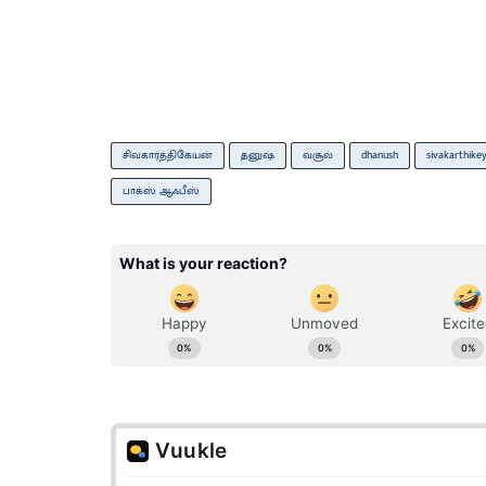
சிவகார்த்திகேயன்
தனுஷ்
வசூல்
dhanush
sivakarthike
பாக்ஸ் ஆஃபீஸ்