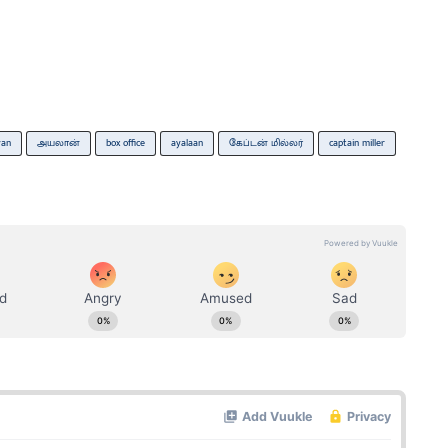
yan
அயலான்
box office
ayalaan
கேப்டன் மில்லர்
captain miller