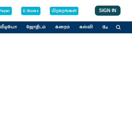
Paper
E-Books
பிரசுரங்கள்
SIGN IN
மேலும்
வீடியோ
ஜோதிடம்
க்ரைம்
கல்வி