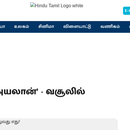
E-
யா
உலகம்
சினிமா
விளையாட்டு
வணிகம்
‘அயலான்’ - வசூலில்