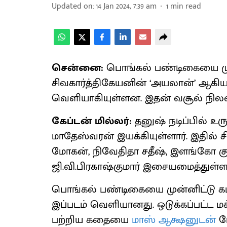
Updated on
:
14 Jan 2024, 7:39 am
1
min read
சென்னை:
பொங்கல் பண்டிகையை முன்ன
சிவகார்த்திகேயனின் ‘அயலான்’ ஆகிய
வெளியாகியுள்ளன. இதன் வசூல் நிலவர
கேப்டன் மில்லர்:
தனுஷ் நடிப்பில் உ
மாதேஸ்வரன் இயக்கியுள்ளார். இதில் சிவ
மோகன், நிவேதிதா சதீஷ், இளங்கோ கும
ஜி.வி.பிரகாஷ்குமார் இசையமைத்துள்ளா
பொங்கல் பண்டிகையை முன்னிட்டு கடந
இப்படம் வெளியானது. ஒடுக்கப்பட்ட
பற்றிய கதையை
மாஸ் ஆக்ஷனுடன்
பே