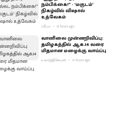
நம்பிக்கை!” - ‘மகுடம்’
நிகழ்வில் விஷால்
உத்வேகம்
ப்ரியா
18 hours ago
வானிலை முன்னறிவிப்பு:
தமிழகத்தில் ஆக.14 வரை
மிதமான மழைக்கு வாய்ப்பு
ச.கார்த்திகேயன்
19 hours ago