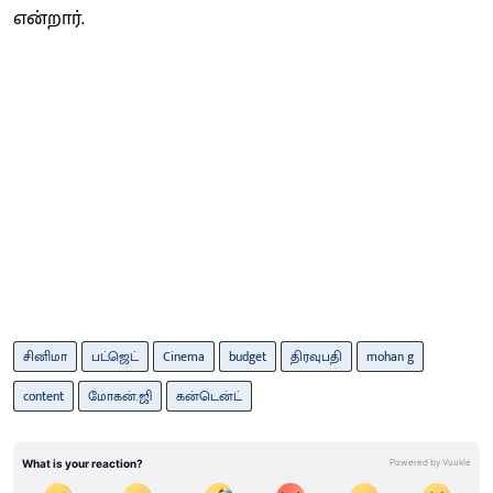
என்றார்.
சினிமா
பட்ஜெட்
Cinema
budget
திரவுபதி
mohan g
content
மோகன்.ஜி
கன்டென்ட்