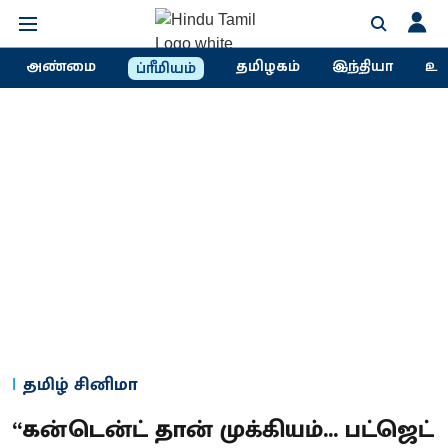
அண்மை
தமிழகம்
இந்தியா
உல
ப்ரீமியம்
தமிழ் சினிமா
“கன்டென்ட் தான் முக்கியம்... பட்ஜெட்