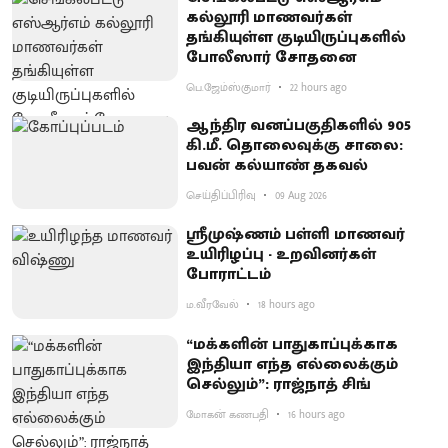
கல்லூரி மாணவர்கள்
தங்கியுள்ள குடியிருப்புகளில்
போலீஸார் சோதனை
பெ.ஜேம்ஸ்குமார்
22 hours ago
ஆந்திர வனப்பகுதிகளில் 905
கி.மீ. தொலைவுக்கு சாலை:
பவன் கல்யாண் தகவல்
செய்திப்பிரிவு
09 Aug 2026
ஸ்ரீமுஷ்ணம் பள்ளி மாணவர்
உயிரிழப்பு - உறவினர்கள்
போராட்டம்
ம.வீரவேல்
18 hours ago
“மக்களின் பாதுகாப்புக்காக
இந்தியா எந்த எல்லைக்கும்
செல்லும்”: ராஜ்நாத் சிங்
மோகன் கணபதி
16 hours ago