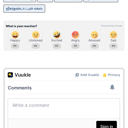
ஜிகர்தண்டா டபுள் எக்ஸ்