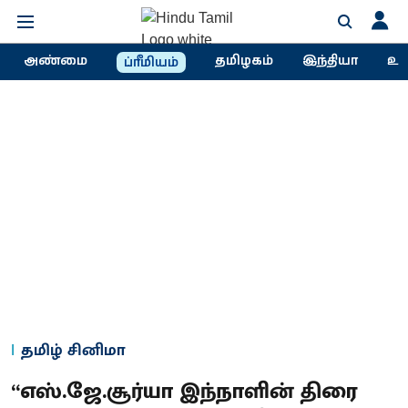
அண்மை
தமிழகம்
இந்தியா
உல
ப்ரீமியம்
தமிழ் சினிமா
“எஸ்.ஜே.சூர்யா இந்நாளின்‌ திரை