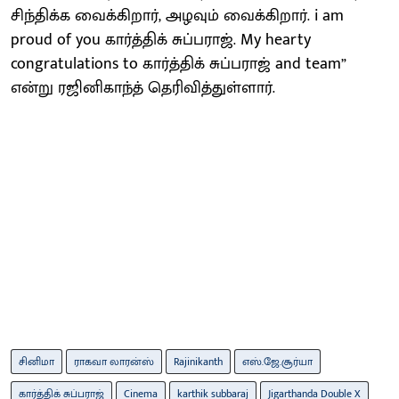
சிந்திக்க வைக்கிறார், அழவும் வைக்கிறார். i am
proud of you கார்த்திக் சுப்பராஜ். My hearty
congratulations to கார்த்திக் சுப்பராஜ் and team”
என்று ரஜினிகாந்த் தெரிவித்துள்ளார்.
சினிமா
ராகவா லாரன்ஸ்
Rajinikanth
எஸ்.ஜே.சூர்யா
கார்த்திக் சுப்பராஜ்
Cinema
karthik subbaraj
Jigarthanda Double X