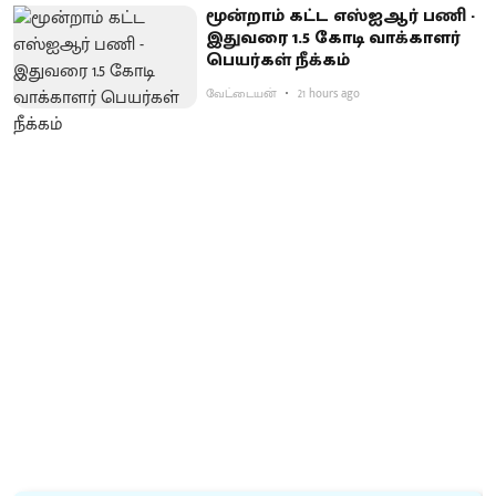
மூன்றாம் கட்ட எஸ்ஐஆர் பணி -
இதுவரை 1.5 கோடி வாக்காளர்
பெயர்கள் நீக்கம்
வேட்டையன்
21 hours ago