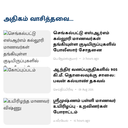
அதிகம் வாசித்தவை...
செங்கல்பட்டு எஸ்ஆர்எம்
கல்லூரி மாணவர்கள்
தங்கியுள்ள குடியிருப்புகளில்
போலீஸார் சோதனை
பெ.ஜேம்ஸ்குமார்
21 hours ago
ஆந்திர வனப்பகுதிகளில் 905
கி.மீ. தொலைவுக்கு சாலை:
பவன் கல்யாண் தகவல்
செய்திப்பிரிவு
09 Aug 2026
ஸ்ரீமுஷ்ணம் பள்ளி மாணவர்
உயிரிழப்பு - உறவினர்கள்
போராட்டம்
ம.வீரவேல்
16 hours ago