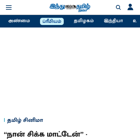
அண்மை
தமிழகம்
இந்தியா
உல
ப்ரீமியம்
தமிழ் சினிமா
“நான் சிக்க மாட்டேன்” -