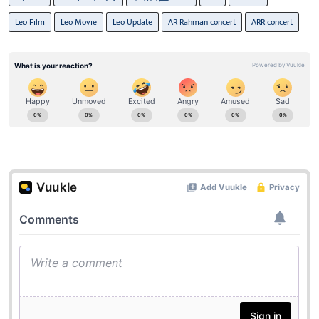
Leo Film
Leo Movie
Leo Update
AR Rahman concert
ARR concert