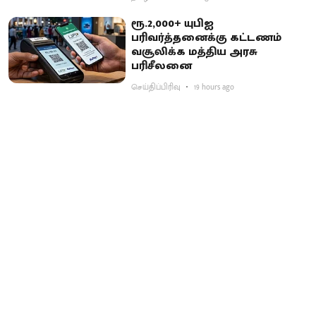
ரூ.2,000+ யுபிஐ
பரிவர்த்தனைக்கு கட்டணம்
வசூலிக்க மத்திய அரசு
பரிசீலனை
செய்திப்பிரிவு
19 hours ago