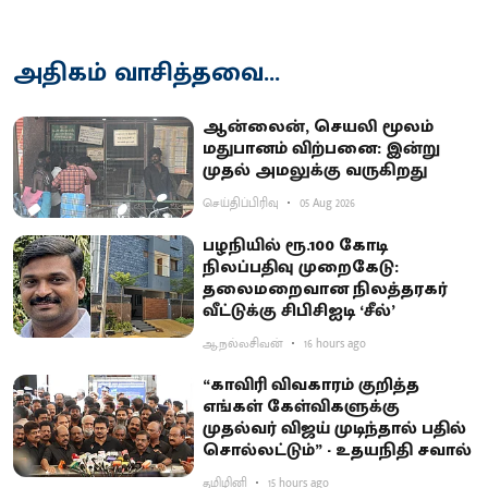
அதிகம் வாசித்தவை...
ஆன்லைன், செயலி மூலம்
மதுபானம் விற்பனை: இன்று
முதல் அமலுக்கு வருகிறது
செய்திப்பிரிவு
05 Aug 2026
பழநியில் ரூ.100 கோடி
நிலப்பதிவு முறைகேடு:
தலைமறைவான நிலத்தரகர்
வீட்டுக்கு சிபிசிஐடி ‘சீல்’
ஆ.நல்லசிவன்
16 hours ago
“காவிரி விவகாரம் குறித்த
எங்கள் கேள்விகளுக்கு
முதல்வர் விஜய் முடிந்தால் பதில்
சொல்லட்டும்” - உதயநிதி சவால்
தமிழினி
15 hours ago