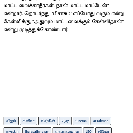
மாட்ட வைக்காதீர்கள். நான் மாட்ட மாட்டேன்”
என்றார். தொடர்ந்து, ‘பிசாசு 2’ எப்போது வரும் என்ற
கேள்விக்கு, “அதுவும் மாட்டவைக்கும் கேள்விதான்”
என்று முடித்துக்கொண்டார்.
விஜய்
சினிமா
மிஷ்கின்
vijay
Cinema
ar rahman
mysskin
thalapathy vijay
ஏஆர்.ரஹ்மான்
LEO
லியோ