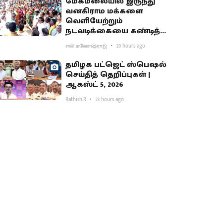
மேகமலையில் இருந்து
வனகிராம மக்களை
வெளியேற்றும்
நடவடிக்கையை கண்டித்து
ஆர்ப்பாட்டம்
என்.கணேஷ்ராஜ்
20 hours ago
தமிழக பட்ஜெட் ஸ்பெஷல்
செய்தித் தெறிப்புகள் |
ஆகஸ்ட் 5, 2026
Rathish.R
23 hours ago