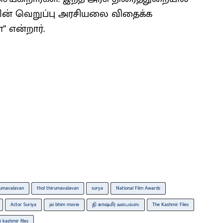
ளின் வெறுப்பு அரசியலை விதைக்க
 என்றார்.
rumavalavan
thol thirumavalavan
surya
National Film Awards
Actor Suriya
jai bhim movie
தி காஷ்மீர் ஃபைல்ஸ்
The Kashmir Files
i kashmir files