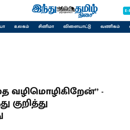
E-
யா
உலகம்
சினிமா
விளையாட்டு
வணிகம்
தை வழிமொழிகிறேன்” -
ு குறித்து
ு