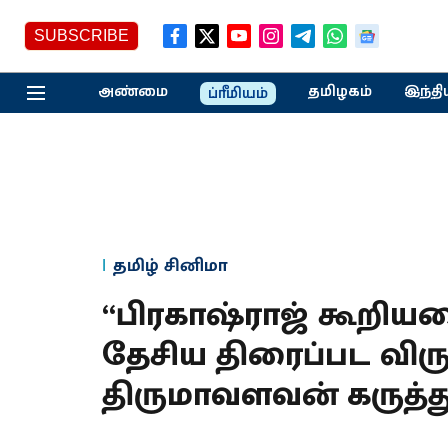
SUBSCRIBE
அண்மை
தமிழகம்
இந்தி
ப்ரீமியம்
தமிழ் சினிமா
“பிரகாஷ்ராஜ் கூறிய
தேசிய திரைப்பட விருத
திருமாவளவன் கருத்த