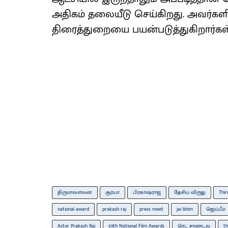
அதிகம் தலையீடு செய்கிறது. அவர்க
திரைத்துறையை பயன்படுத்துகிறார்கள்”
திருமாவளவன்
சூர்யா
பிரகாஷ்ராஜ்
தேசிய விருது
Thi
national award
prakash raj
press meet
jai bhim
ஜெய்பீம்
Actor Prakash Raj
69th National Film Awards
ரெட் சாண்டல்
th