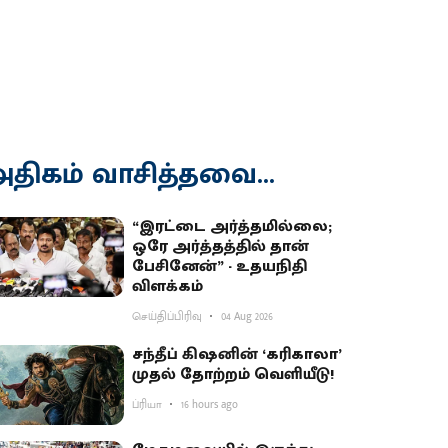
திகம் வாசித்தவை...
“இரட்டை அர்த்தமில்லை;
ஒரே அர்த்தத்தில் தான்
பேசினேன்” - உதயநிதி
விளக்கம்
செய்திப்பிரிவு
04 Aug 2026
சந்தீப் கிஷனின் ‘கரிகாலா’
முதல் தோற்றம் வெளியீடு!
ப்ரியா
16 hours ago