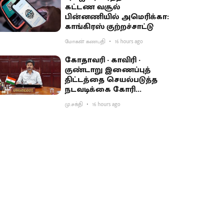
கட்டண வசூல்
பின்னணியில் அமெரிக்கா:
காங்கிரஸ் குற்றச்சாட்டு
மோகன் கணபதி
16 hours ago
கோதாவரி - காவிரி -
குண்டாறு இணைப்புத்
திட்டத்தை செயல்படுத்த
நடவடிக்கை கோரி
பிரதமருக்கு முதல்வர்
மு.சக்தி
16 hours ago
விஜய் கடிதம்