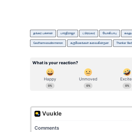
தங்கர் பச்சான்
பாரதிராஜா
ட்ரெய்லர்
யோகிபாபு
கவுத
Gauthamvasudevmenon
கருமேகங்கள் கலைகின்றன
Thankar Bac