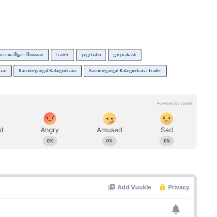
ம் வாசுதேவ் மேனன்
trailer
yogi babu
g.v.prakash
han
Karumegangal Kalaigindrana
Karumegangal Kalaigindrana Trailer