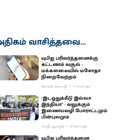
திகம் வாசித்தவை...
யுபிஐ பரிவர்த்தனைக்கு
கட்டணம் வசூல் -
மக்களவையில் மசோதா
நிறைவேற்றம்
மோகன் கணபதி
17 hours ago
‘இடஒதுக்கீடு இல்லா
இந்தியா’ - வலுக்கும்
இணையவழி போராட்டமும்
பின்புலமும்
பாரதி ஆனந்த்
15 hours ago
யுபிஐ பரிவர்த்தனை