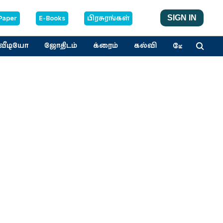
Paper
E-Books
பிரசுரங்கள்
SIGN IN
மேலும்
வீடியோ
ஜோதிடம்
க்ரைம்
கல்வி