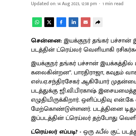
Updated on
:
14 Aug 2023, 12:38 pm
1
min read
சென்னை:
இயக்குநர் தங்கர் பச்சான
படத்தின் ட்ரெய்லர் வெளியாகி ரசிகர
இயக்குநர் தங்கர் பச்சான் இயக்கத்தில
கலைகின்றன”. பாரதிராஜா, கவுதம் வாச
எஸ்.ஏ.சந்திரசேகர் ஆகியோர் முதன்மை 
படத்துக்கு ஜி.வி.பிரகாஷ் இசையமைத்
எழுதியிருக்கிறார். ஒளிப்பதிவு என்.க
மேற்கொண்டுள்ளனர். படத்தினை டி.துர
இப்படத்தின் ட்ரெய்லர் தற்போது வெளி
ட்ரெய்லர் எப்படி? -
ஒரு ஃபீல் குட் ப