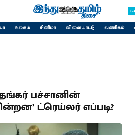
E-
யா
உலகம்
சினிமா
விளையாட்டு
வணிகம்
தங்கர் பச்சானின்
்றன’ ட்ரெய்லர் எப்படி?