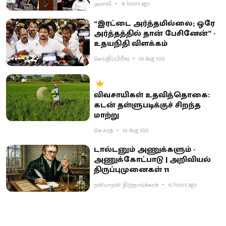
அனலி
18 hours ago
“இரட்டை அர்த்தமில்லை; ஒரே
அர்த்தத்தில் தான் பேசினேன்” -
உதயநிதி விளக்கம்
செய்திப்பிரிவு
04 Aug 2026
விவசாயிகள் உதவித்தொகை:
கடன் தள்ளுபடிக்குச் சிறந்த
மாற்று
செ.சரத்
04 Aug 2026
டால்டனும் அணுக்களும் -
அணுக்கோட்பாடு | அறிவியல்
திருப்புமுனைகள் 11
நன்மாறன் திருநாவுக்கரசு
16 hours ago