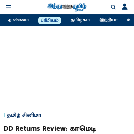
அண்மை
தமிழகம்
இந்தியா
உல
ப்ரீமியம்
தமிழ் சினிமா
DD Returns Review: காமெடி