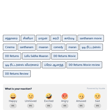
சந்தானம்
சினிமா
மாறன்
சுரபி
காமெடி
santhanam movie
Cinema
santhanam
maaran
comedy
maran
டிடி ரிட்டர்ன்ஸ்
DD Returns
Lollu Sabha Maaran
DD Returns Movie
டிடி ரிட்டர்ன்ஸ் விமர்சனம்
ப்ரேம் ஆனந்த்
DD Returns Movie review
DD Returns Review