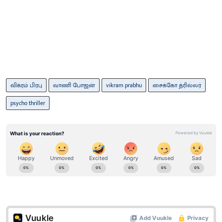
விக்ரம் பிரபு
வாணி போஜன்
vikram prabhu
சைக்கோ த்ரில்லர்
psycho thriller