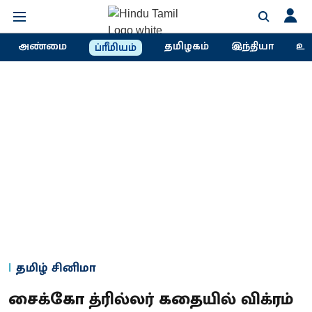
அண்மை
தமிழகம்
இந்தியா
உல
ப்ரீமியம்
தமிழ் சினிமா
சைக்கோ த்ரில்லர் கதையில் விக்ரம்