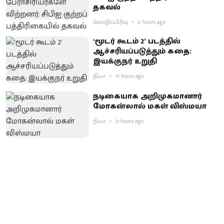
தகவல்
செய்திப்பிரிவு
21 hours ago
‘மூடர் கூடம் 2’ படத்தில்
ஆச்சரியப்படுத்​தும் கதை:
இயக்குநர் உறுதி
நிலா
19 hours ago
நடிகையாக அறிமுகமானார்
மோகன்லால் மகள் விஸ்மயா
நிலா
21 hours ago