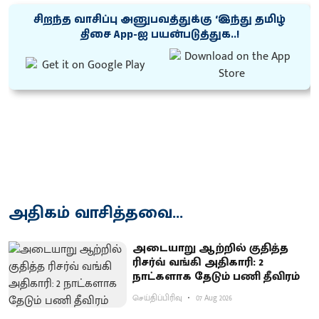
சிறந்த வாசிப்பு அனுபவத்துக்கு ‘இந்து தமிழ்
திசை App-ஐ பயன்படுத்துக..!
அதிகம் வாசித்தவை...
அடையாறு ஆற்றில் குதித்த
ரிசர்வ் வங்கி அதிகாரி: 2
நாட்களாக தேடும் பணி தீவிரம்
செய்திப்பிரிவு
07 Aug 2026