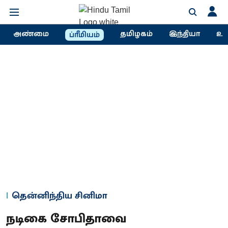
அண்மை
தமிழகம்
இந்தியா
உல
ப்ரீமியம்
தென்னிந்திய சினிமா
நடிகை சோபிதாவை