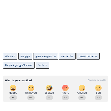
சினிமா
சமந்தா
நாக சைதன்யா
samantha
naga chaitanya
ஷோபிதா துலிபாலா
Sobhita