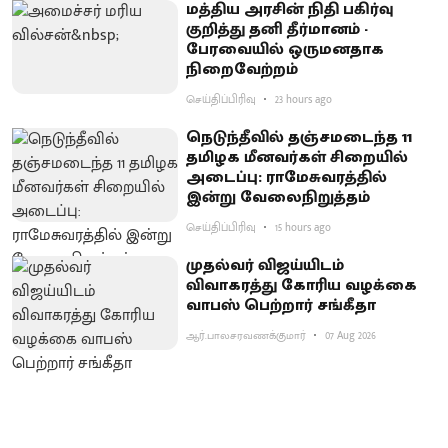
மத்திய அரசின் நிதி பகிர்வு
குறித்து தனி தீர்மானம் -
பேரவையில் ஒருமனதாக
நிறைவேற்றம்
செய்திப்பிரிவு
23 hours ago
நெடுந்தீவில் தஞ்சமடைந்த 11
தமிழக மீனவர்கள் சிறையில்
அடைப்பு: ராமேசுவரத்தில்
இன்று வேலைநிறுத்தம்
செய்திப்பிரிவு
15 hours ago
முதல்வர் விஜய்யிடம்
விவாகரத்து கோரிய வழக்கை
வாபஸ் பெற்றார் சங்கீதா
ஆர்.பாலசரவணக்குமார்
07 Aug 2026