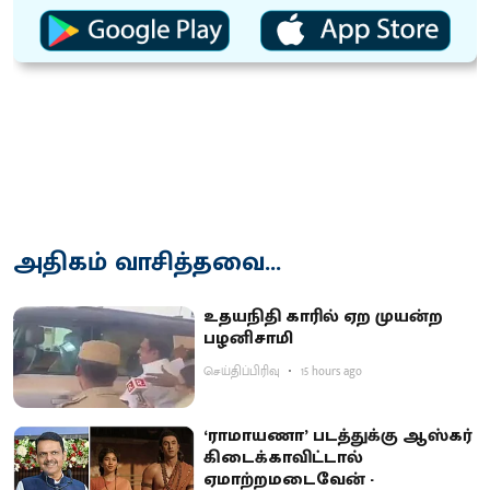
அதிகம் வாசித்தவை...
உதயநிதி காரில் ஏற முயன்ற
பழனிசாமி
செய்திப்பிரிவு
15 hours ago
‘ராமாயணா’ படத்துக்கு ஆஸ்கர்
கிடைக்காவிட்டால்
ஏமாற்றமடைவேன் -