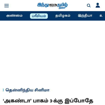
அண்மை
தமிழகம்
இந்தியா
உல
ப்ரீமியம்
தென்னிந்திய சினிமா
‘அகண்டா’ பாகம் 3-க்கு இப்போதே