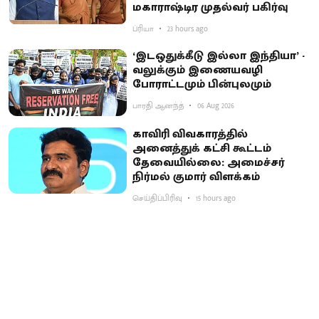
மகாராஷ்டிர முதல்வர் பகிர்வு
ப்ரியா
23 hours ago
‘இடஒதுக்கீடு இல்லா இந்தியா’ -
வலுக்கும் இணையவழி
போராட்டமும் பின்புலமும்
பாரதி ஆனந்த்
06 Aug 2026
காவிரி விவகாரத்தில்
அனைத்துக் கட்சி கூட்டம்
தேவையில்லை: அமைச்சர்
நிர்மல் குமார் விளக்கம்
செய்திப்பிரிவு
15 hours ago