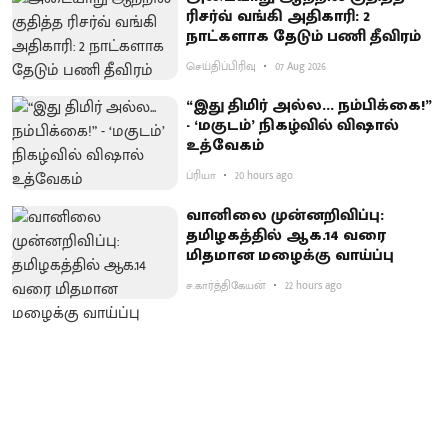
ரிசர்வ் வங்கி அதிகாரி: 2
நாட்களாக தேடும் பணி தீவிரம்
செய்திப்பிரிவு
07 Aug 2026
“இது திமிர் அல்ல... நம்பிக்கை!”
- ‘மகுடம்’ நிகழ்வில் விஷால்
உத்வேகம்
ப்ரியா
20 hours ago
வானிலை முன்னறிவிப்பு:
தமிழகத்தில் ஆக.14 வரை
மிதமான மழைக்கு வாய்ப்பு
ச.கார்த்திகேயன்
22 hours ago