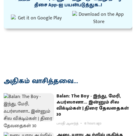
திசை App-ஐ பயன்படுத்துக..!
அதிகம் வாசித்தவை...
Balan: The Boy - இந்து, மேரி,
ஃபர்ஸானா... இன்னும் சில
விக்டிம்கள் | திரை தேவதைகள்
30
பாரதி ஆனந்த்
18 hours ago
அடையாறு ஆற்றில் குதித்த