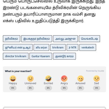
பெரும் பொருட்செலவில் உருவாக இருக்கிறது. இந்த
இரண்டு படங்களையுமே த்ரிவிக்ரமின் நெருங்கிய
நண்பரும் தயாரிப்பாளருமான நாக வம்சி தனது
எக்ஸ் பதிவில் உறுதிப்படுத்தி இருக்கிறார்.
த்ரிவிக்ரம்
இயக்குநர் த்ரிவிக்ரம்
அல்லு அர்ஜுன்
வெங்கடேஷ்
ஜூனியர் என்.டி.ஆர்
allu arjun
trivikram
Jr NTR
venkatesh
director trivikram
Guntur Kaaram
குண்டூர் காரம்