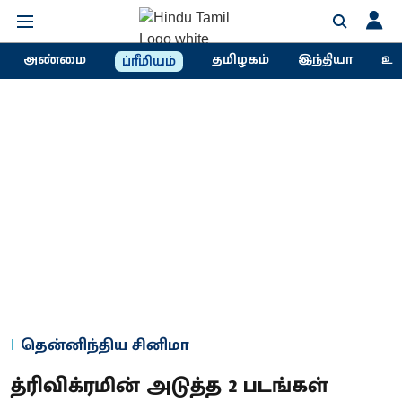
அண்மை
தமிழகம்
இந்தியா
உல
ப்ரீமியம்
தென்னிந்திய சினிமா
த்ரிவிக்ரமின் அடுத்த 2 படங்கள்