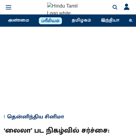
அண்மை
தமிழகம்
இந்தியா
உல
ப்ரீமியம்
தென்னிந்திய சினிமா
‘லைலா’ பட நிகழ்வில் சர்ச்சை: