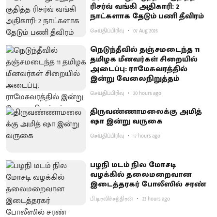
ரிசர்வ் வங்கி அதிகாரி: 2
நாட்களாக தேடும் பணி தீவிரம்
செய்திப்பிரிவு
07 Aug 2026
நெடுந்தீவில் தஞ்சமடைந்த 11
தமிழக மீனவர்கள் சிறையில்
அடைப்பு: ராமேசுவரத்தில்
இன்று வேலைநிறுத்தம்
செய்திப்பிரிவு
20 hours ago
திருவண்ணாமலைக்கு அமித்
ஷா இன்று வருகை
செய்திப்பிரிவு
17 hours ago
பழநி மடம் நில மோசடி
வழக்கில் தலைமறைவான
இடைத்தரகர் போலீஸில் சரண்
பி.டி.ரவிச்சந்திரன்
23 hours ago