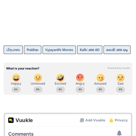
பிரபாஸ்
Prabhas
Vyjayanthi Movies
Kalki 2898 AD
கல்கி 2898 ஏடி