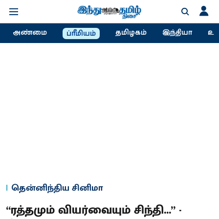
அண்மை
தமிழகம்
இந்தியா
உல
ப்ரீமியம்
தென்னிந்திய சினிமா
“ரத்தமும் வியர்வையும் சிந்தி...” -