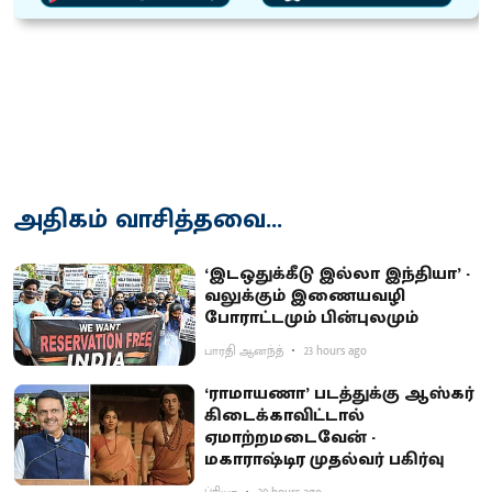
அதிகம் வாசித்தவை...
‘இடஒதுக்கீடு இல்லா இந்தியா’ -
வலுக்கும் இணையவழி
போராட்டமும் பின்புலமும்
பாரதி ஆனந்த்
23 hours ago
‘ராமாயணா’ படத்துக்கு ஆஸ்கர்
கிடைக்காவிட்டால்
ஏமாற்றமடைவேன் -
மகாராஷ்டிர முதல்வர் பகிர்வு