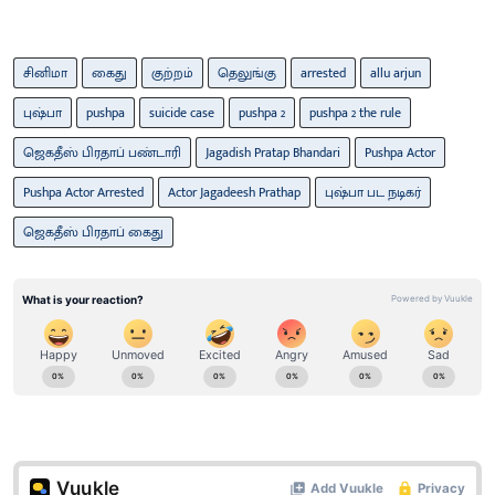
சினிமா
கைது
குற்றம்
தெலுங்கு
arrested
allu arjun
புஷ்பா
pushpa
suicide case
pushpa 2
pushpa 2 the rule
ஜெகதீஸ் பிரதாப் பண்டாரி
Jagadish Pratap Bhandari
Pushpa Actor
Pushpa Actor Arrested
Actor Jagadeesh Prathap
புஷ்பா பட நடிகர்
ஜெகதீஸ் பிரதாப் கைது