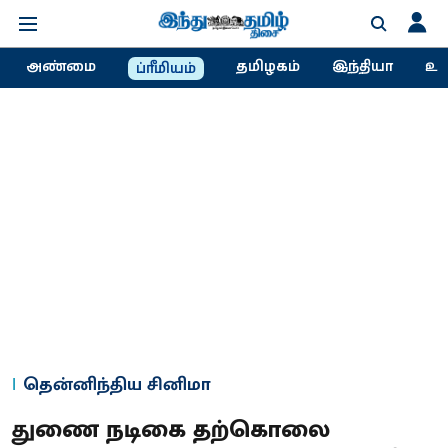
அண்மை
தமிழகம்
இந்தியா
உல
ப்ரீமியம்
தென்னிந்திய சினிமா
துணை நடிகை தற்கொலை