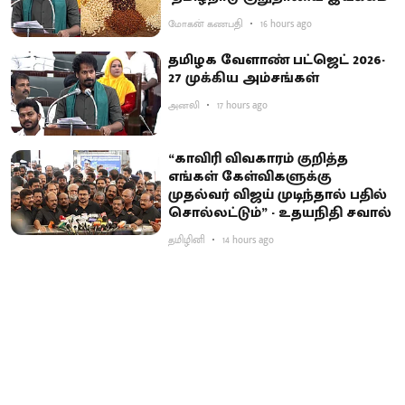
மோகன் கணபதி
16 hours ago
தமிழக வேளாண் பட்ஜெட் 2026-
27 முக்கிய அம்சங்கள்
அனலி
17 hours ago
“காவிரி விவகாரம் குறித்த
எங்கள் கேள்விகளுக்கு
முதல்வர் விஜய் முடிந்தால் பதில்
சொல்லட்டும்” - உதயநிதி சவால்
தமிழினி
14 hours ago