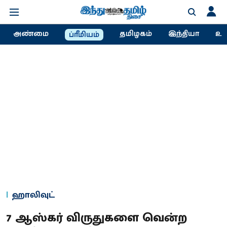
அண்மை
தமிழகம்
இந்தியா
உல
ப்ரீமியம்
ஹாலிவுட்
7 ஆஸ்கர் விருதுகளை வென்ற