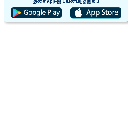
திசை App-ஐ பயன்படுத்துக..!