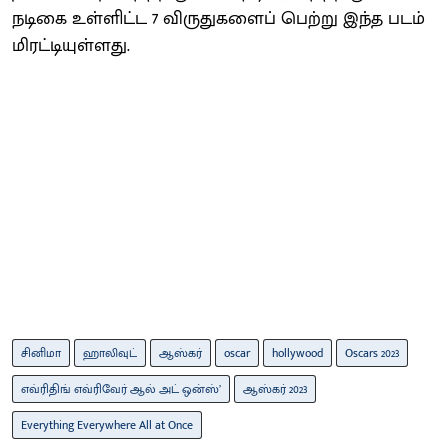
நடிகை உள்ளிட்ட 7 விருதுகளைப் பெற்று இந்த படம்
மிரட்டியுள்ளது.
சினிமா
ஹாலிவுட்
ஆஸ்கர்
oscar
hollywood
Oscars 2023
எவ்ரிதிங் எவ்ரிவேர் ஆல் அட் ஒன்ஸ்’
ஆஸ்கர் 2023
Everything Everywhere All at Once