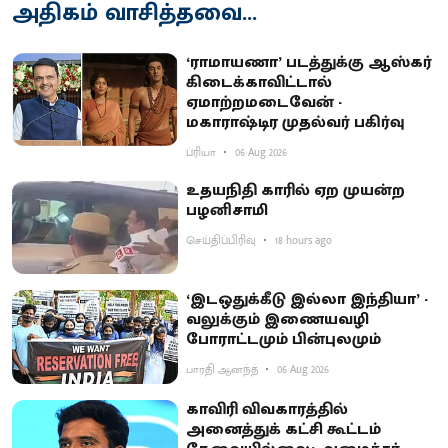
அதிகம் வாசித்தவை...
‘ராமாயணா’ படத்துக்கு ஆஸ்கர்
கிடைக்காவிட்டால்
ஏமாற்றமடைவேன் -
மகாராஷ்டிர முதல்வர் பகிர்வு
ப்ரியா
06 Aug 2026
உதயநிதி காரில் ஏற முயன்ற
பழனிசாமி
செய்திப்பிரிவு
18 hours ago
‘இடஒதுக்கீடு இல்லா இந்தியா’ -
வலுக்கும் இணையவழி
போராட்டமும் பின்புலமும்
பாரதி ஆனந்த்
06 Aug 2026
காவிரி விவகாரத்தில்
அனைத்துக் கட்சி கூட்டம்