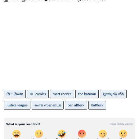
பேட்மேன்
DC comics
matt reeves
the batman
ஜஸ்டிஸ் லீக்
justice league
ஸாக் ஸ்னைடர்
ben affleck
Batfleck