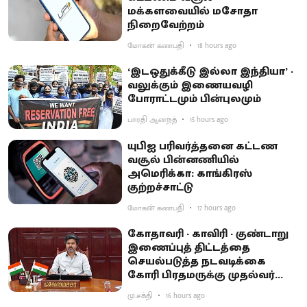
மக்களவையில் மசோதா
நிறைவேற்றம்
மோகன் கணபதி
18 hours ago
‘இடஒதுக்கீடு இல்லா இந்தியா’ -
வலுக்கும் இணையவழி
போராட்டமும் பின்புலமும்
பாரதி ஆனந்த்
15 hours ago
யுபிஐ பரிவர்த்தனை கட்டண
வசூல் பின்னணியில்
அமெரிக்கா: காங்கிரஸ்
குற்றச்சாட்டு
மோகன் கணபதி
17 hours ago
கோதாவரி - காவிரி - குண்டாறு
இணைப்புத் திட்டத்தை
செயல்படுத்த நடவடிக்கை
கோரி பிரதமருக்கு முதல்வர்
விஜய் கடிதம்
மு.சக்தி
16 hours ago