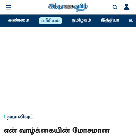
அண்மை
தமிழகம்
இந்தியா
உல
ப்ரீமியம்
ஹாலிவுட்
என் வாழ்க்கையின் மோசமான