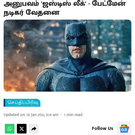
அனுபவம் 'ஜஸ்டிஸ் லீக்' - பேட்மேன்
நடிகர் வேதனை
செய்திப்பிரிவு
Updated on
:
10 Jan 2022, 6:14 am
1
min read
Follow Us