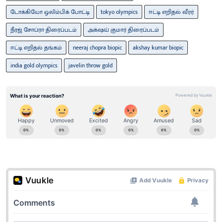
டோக்கியோ ஒலிம்பிக் போட்டி
tokyo olympics
ஈட்டி எறிதல் வீரர்
நீரஜ் சோப்ரா திரைப்படம்
அக்‌ஷய் குமார் திரைப்படம்
ஈட்டி எறிதல் தங்கம்
neeraj chopra biopic
akshay kumar biopic
india gold olympics
javelin throw gold