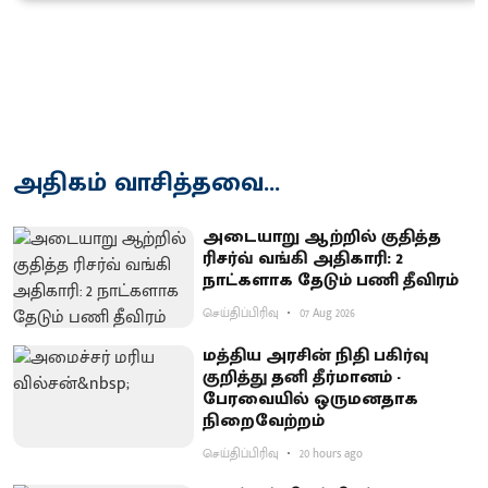
அதிகம் வாசித்தவை...
அடையாறு ஆற்றில் குதித்த
ரிசர்வ் வங்கி அதிகாரி: 2
நாட்களாக தேடும் பணி தீவிரம்
செய்திப்பிரிவு
07 Aug 2026
மத்திய அரசின் நிதி பகிர்வு
குறித்து தனி தீர்மானம் -
பேரவையில் ஒருமனதாக
நிறைவேற்றம்
செய்திப்பிரிவு
20 hours ago