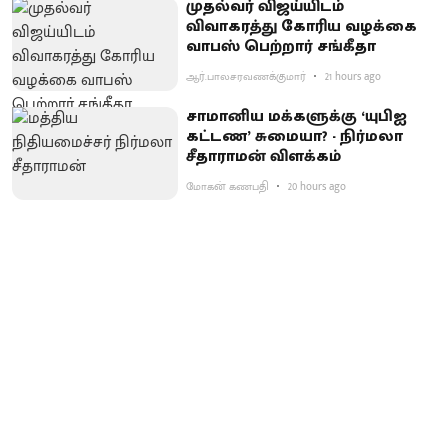
முதல்வர் விஜய்யிடம்
விவாகரத்து கோரிய வழக்கை
வாபஸ் பெற்றார் சங்கீதா
ஆர்.பாலசரவணக்குமார்
21 hours ago
சாமானிய மக்களுக்கு ‘யுபிஐ
கட்டண’ சுமையா? - நிர்மலா
சீதாராமன் விளக்கம்
மோகன் கணபதி
20 hours ago