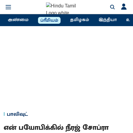
அண்மை
தமிழகம்
இந்தியா
உல
ப்ரீமியம்
பாலிவுட்
என் பயோபிக்கில் நீரஜ் சோப்ரா