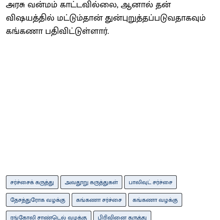
அரசு வன்மம் காட்டவில்லை, ஆனால் தன்
விஷயத்தில் மட்டும்தான் துன்புறுத்தப்படுவதாகவும்
கங்கணா பதிவிட்டுள்ளார்.
சர்ச்சைக் கருத்து
அவதூறு கருத்துகள்
பாலிவுட் சர்ச்சை
தேசத்துரோக வழக்கு
கங்கணா சர்ச்சை
கங்கணா வழக்கு
ரங்கோலி சாண்டெல் வழக்கு
பிரிவினை கருத்து