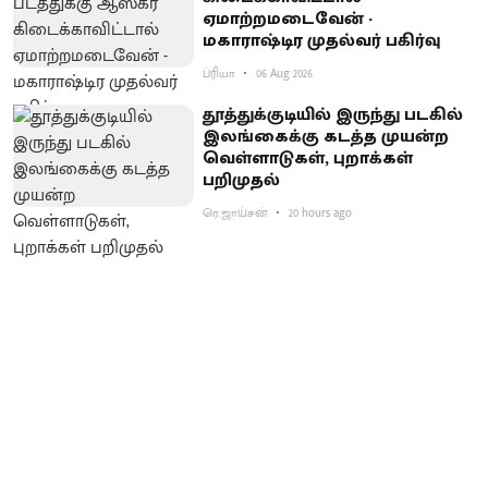
ஏமாற்றமடைவேன் -
மகாராஷ்டிர முதல்வர் பகிர்வு
ப்ரியா
06 Aug 2026
தூத்துக்குடியில் இருந்து படகில்
இலங்கைக்கு கடத்த முயன்ற
வெள்ளாடுகள், புறாக்கள்
பறிமுதல்
ரெ.ஜாய்சன்
20 hours ago