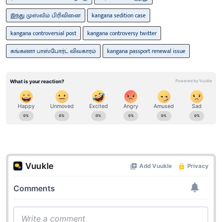
இந்து முஸ்லிம் பிரிவினை
kangana sedition case
kangana controversial post
kangana controversy twitter
கங்கணா பாஸ்போர்ட் விவகாரம்
kangana passport renewal issue